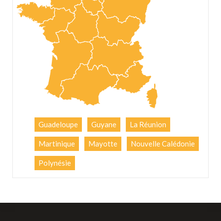
Guadeloupe
Guyane
La Réunion
Martinique
Mayotte
Nouvelle Calédonie
Polynésie