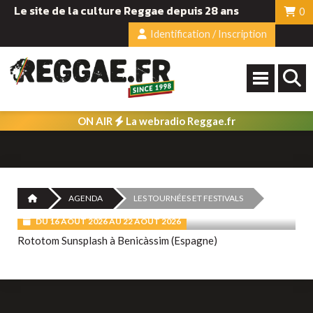
Le site de la culture Reggae depuis 28 ans
0
Identification / Inscription
ON AIR
La webradio Reggae.fr
AGENDA
LES TOURNÉES ET FESTIVALS
DU 16 AOÛT 2026 AU 22 AOÛT 2026
Rototom Sunsplash à Benicàssim (Espagne)