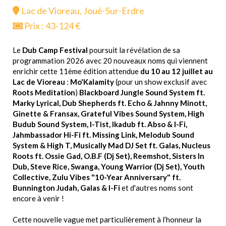
Lac de Vioreau, Joué-Sur-Erdre
Prix : 43-124 €
Le
Dub Camp Festival
poursuit la révélation de sa
programmation 2026 avec 20 nouveaux noms qui viennent
enrichir cette 11ème édition attendue
du 10 au 12 juillet au
Lac de Vioreau
:
Mo'Kalamity
(pour un show exclusif avec
Roots Meditation
)
Blackboard Jungle Sound System ft.
Marky Lyrical, Dub Shepherds ft. Echo & Jahnny Minott,
Ginette & Fransax, Grateful Vibes Sound System, High
Budub Sound System, I-Tist, Ikadub ft. Abso & I-Fi,
Jahmbassador Hi-Fi ft. Missing Link, Melodub Sound
System & High T, Musically Mad DJ Set ft. Galas, Nucleus
Roots ft. Ossie Gad, O.B.F (Dj Set), Reemshot, Sisters In
Dub, Steve Rice, Swanga, Young Warrior (Dj Set), Youth
Collective, Zulu Vibes "10-Year Anniversary" ft.
Bunnington Judah, Galas & I-Fi
et d'autres noms sont
encore à venir !
Cette nouvelle vague met particulièrement à l’honneur la