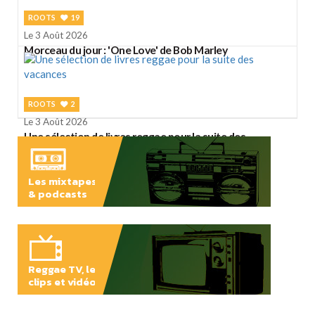
ROOTS
19
Le 3 Août 2026
Morceau du jour : 'One Love' de Bob Marley
ROOTS
2
Le 3 Août 2026
Une sélection de livres reggae pour la suite des
vacances
Les mixtapes
& podcasts
ÉCOUTER
Reggae TV, les
clips et vidéos
PLAY