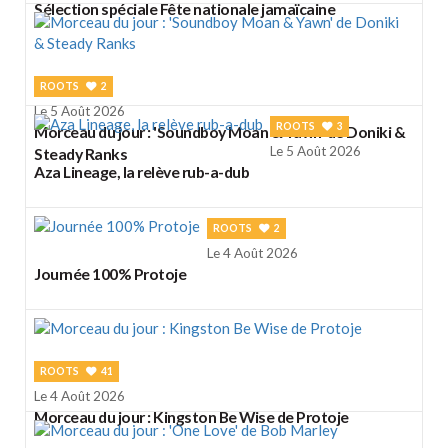
Sélection spéciale Fête nationale jamaïcaine
ROOTS
2
Le 5 Août 2026
ROOTS
3
Morceau du jour : 'Soundboy Moan & Yawn' de Doniki &
Le 5 Août 2026
Steady Ranks
Aza Lineage, la relève rub-a-dub
ROOTS
2
Le 4 Août 2026
Journée 100% Protoje
ROOTS
41
Le 4 Août 2026
Morceau du jour : Kingston Be Wise de Protoje