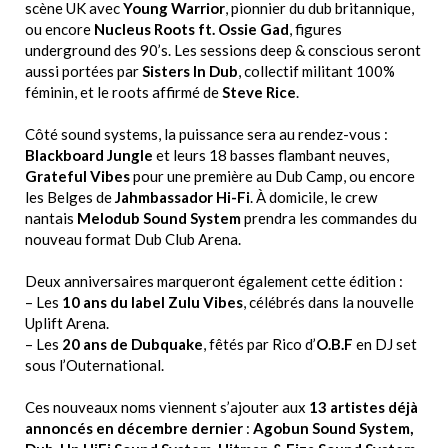
scène UK avec
Young Warrior
, pionnier du dub britannique,
ou encore
Nucleus Roots ft. Ossie Gad
, figures
underground des 90’s. Les sessions deep & conscious seront
aussi portées par
Sisters In Dub
, collectif militant 100%
féminin, et le roots affirmé de
Steve Rice
.
Côté sound systems, la puissance sera au rendez-vous :
Blackboard Jungle
et leurs 18 basses flambant neuves,
Grateful Vibes
pour une première au Dub Camp, ou encore
les Belges de
Jahmbassador Hi-Fi
. À domicile, le crew
nantais
Melodub Sound System
prendra les commandes du
nouveau format Dub Club Arena.
Deux anniversaires marqueront également cette édition :
– Les
10 ans du label Zulu Vibes
, célébrés dans la nouvelle
Uplift Arena.
– Les
20 ans de Dubquake
, fêtés par Rico d’
O.B.F
en DJ set
sous l’Outernational.
Ces nouveaux noms viennent s’ajouter aux
13 artistes déjà
annoncés en décembre dernier
:
Agobun Sound System,