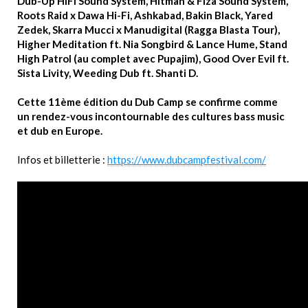
Dub-Up HiFi Sound System, Hitman & Fiza Sound System,
Roots Raid x Dawa Hi-Fi, Ashkabad, Bakin Black, Yared
Zedek, Skarra Mucci x Manudigital (Ragga Blasta Tour),
Higher Meditation ft. Nia Songbird & Lance Hume, Stand
High Patrol (au complet avec Pupajim), Good Over Evil ft.
Sista Livity, Weeding Dub ft. Shanti D.
Cette 11ème édition du Dub Camp se confirme comme
un rendez-vous incontournable des cultures bass music
et dub en Europe.
Infos et billetterie :
https://www.dubcampfestival.com/