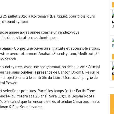
L
u 25 juillet 2026 à Kortemark (Belgique), pour trois jours
M
ure sound system.
M
J
mpose année après année comme un rendez-vous
des et de vibrations authentiques.
Kortemark Congé, une ouverture gratuite et accessible à tous,
 system avec notamment Anahata Soundsystem, Mediroot, 54
ky Starch
.
L
 sound system, avec une programmation de haut vol : Crucial
K
ournée,
sans oublier la présence de
Banton Boom Bike sur le
R
6 scoops) prendra le contrôle du Lion’s Den, accompagné de
Ital Power.
L
M
 sélections pointues. Parmi les temps forts : Earth-Tone
ne14 (qui fêtera ses 25 ans), Sara Lugo, le Beljam Roots
Moore), ainsi que la rencontre très attendue Cimarons meets
Hitman & Fiza Soundsystem.