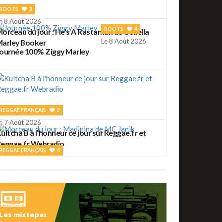
ROOTS
3
e 8 Août 2026
ROOTS
4
orceau du jour : He's A Rastaman de Cedella
Le 8 Août 2026
arley Booker
ournée 100% Ziggy Marley
REGGAE FRANÇAIS
2
e 7 Août 2026
ultcha B à l'honneur ce jour sur Reggae.fr et
eggae.fr Webradio
REGGAE FRANÇAIS
4
e 7 Août 2026
orceau du jour : Madinina de MC Janik
ROOTS
56
Les mixtapes