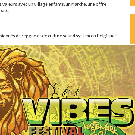
L
es valeurs avec un village enfants, un marché, une offre
M
site.
L
S
sionnés de reggae et de culture sound system en Belgique !
L
M
D
A
J