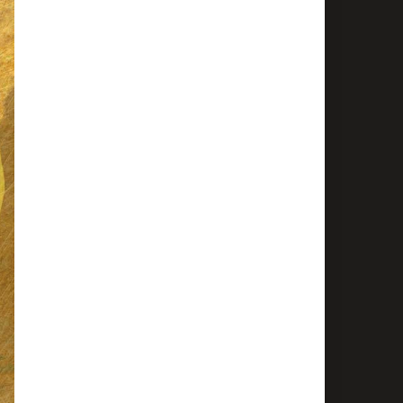
ROOTS
41
e 4 Août 2026
orceau du jour : Kingston Be Wise de Protoje