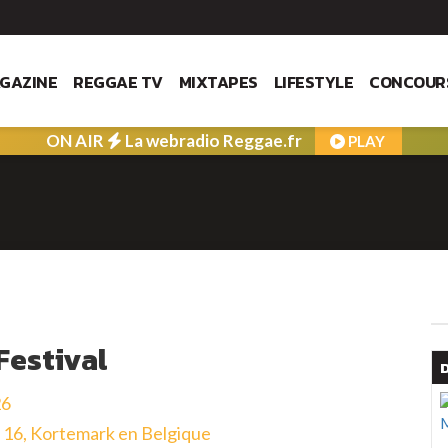
GAZINE
REGGAE TV
MIXTAPES
LIFESTYLE
CONCOUR
ON AIR
La webradio Reggae.fr
PLAY
 Festival
26
 16, Kortemark en Belgique