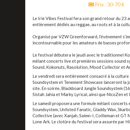
Prix : 30-70 €
Le Irie Vibes Festival fera son grand retour du 23 a
entièrement dédiés au reggae, au roots et à la cult
Organisé par VZW Greenforward, l’événement s’i
incontournable pour les amateurs de basses profon
Le festival débutera le jeudi avec le traditionnel 
mêlant concerts live et premières sessions sound
Sound, Kokonuts, Rasolution, Mood Collector et
Ar
Le vendredi sera entièrement consacré à la culture
Soundsystem et Tenement Showcase lanceront la j
site. En soirée, Blackboard Jungle Soundsystem (1
Sistah Jahia et Marky Lyrical, ainsi que NicoZen et 
Le samedi proposera une formule mêlant concerts et
Soundsystem, Unlisted Fanatic, Gladdy Wax, Skarbo
Collective (avec Xanjah, Saimn-I, Collieman et GT 
Lone Ark. Le clotûre du festival sera assurée par 