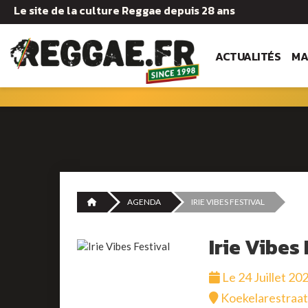
Le site de la culture Reggae depuis 28 ans
ACTUALITÉS
MA
AGENDA
IRIE VIBES FESTIVAL
Irie Vibes
Le 24 Juillet 20
Koekelarestraat