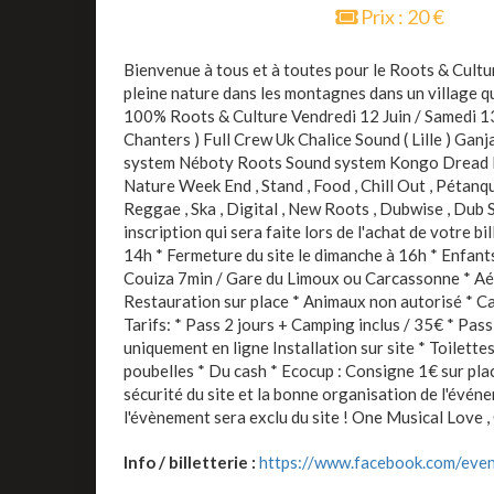
Prix : 20 €
Bienvenue à tous et à toutes pour le Roots & Cultur
pleine nature dans les montagnes dans un village qu
100% Roots & Culture Vendredi 12 Juin / Samedi 13
Chanters ) Full Crew Uk Chalice Sound ( Lille ) Ganj
system Néboty Roots Sound system Kongo Dread 
Nature Week End , Stand , Food , Chill Out , Pétan
Reggae , Ska , Digital , New Roots , Dubwise , Dub 
inscription qui sera faite lors de l'achat de votre b
14h * Fermeture du site le dimanche à 16h * Enfan
Couiza 7min / Gare du Limoux ou Carcassonne * Aé
Restauration sur place * Animaux non autorisé * Cam
Tarifs: * Pass 2 jours + Camping inclus / 35€ * Pass
uniquement en ligne Installation sur site * Toilette
poubelles * Du cash * Ecocup : Consigne 1€ sur place 
sécurité du site et la bonne organisation de l'évé
l'évènement sera exclu du site ! One Musical Love 
Info / billetterie :
https://www.facebook.com/ev