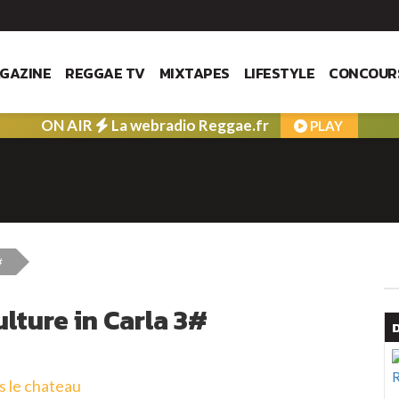
GAZINE
REGGAE TV
MIXTAPES
LIFESTYLE
CONCOUR
ON AIR
La webradio Reggae.fr
PLAY
#
lture in Carla 3#
s le chateau