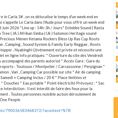
L
e in Carla 3# , on se délocalise le temps d'un week end en
K
i s'appelle Le Carla dans l'Aude pour vous offrir un week end
R
 Juin 2026 *Line up : 14h-3h / Jours* Entebbe Sound ( Rasta
L
a Tree ( JA ) Afrikan Simba ( Uk ) Salomon Heritage sound
M
Precious Menen Ketama Rockers Bless Up Ras Cup Roots
que , Camping , Sound System & Family Early Reggae , Roots
Stepper , Nyabinghi L'événement est privée et nécessite une
illet en ligne Info pratiques: * Ouverture du site des Vendredi
ts accompagné des parents autorisé * Accès Gare : Gare du
L
roports : Toulouse / Montpelier / Carcassonne / Perpignan *
M
ion , Van , Camping Car possible sur site * Air de camping
 Samedi + Camping Inclus / 20 € * Place limitées et
s * Douches * Eau potable * Point électricité Prévoyez : * Sac
L
Interdiction : Il est interdit de faire des feux pour la
S
nement . Toutes personnes nuisible au bon déroulement de
, One People
ents/790036583468372/?acontext=%7B