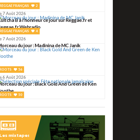
REGGAE FRANÇAIS
2
e 7 Août 2026
ultcha B à l'honneur ce jour sur Reggae.fr et
eggae.fr Webradio
REGGAE FRANÇAIS
4
e 7 Août 2026
orceau du jour : Madinina de MC Janik
ROOTS
56
e 6 Août 2026
orceau du jour : Black Gold And Green de Ken
Boothe
ROOTS
50
e 6 Août 2026
élection spéciale Fête nationale jamaïcaine
ROOTS
2
Les mixtapes