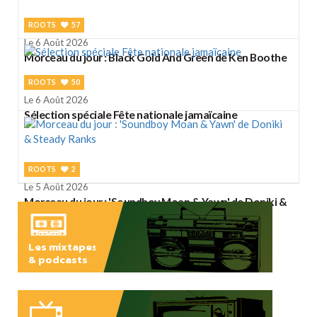
ROOTS
57
Le 6 Août 2026
Morceau du jour : Black Gold And Green de Ken Boothe
ROOTS
50
Le 6 Août 2026
Sélection spéciale Fête nationale jamaïcaine
ROOTS
2
Le 5 Août 2026
Morceau du jour : 'Soundboy Moan & Yawn' de Doniki &
Steady Ranks
Les mixtapes
& podcasts
ÉCOUTER