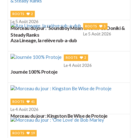
ROOTS
2
Le 5 Août 2026
ROOTS
3
Morceau du jour : 'Soundboy Moan & Yawn' de Doniki &
Le 5 Août 2026
Steady Ranks
Aza Lineage, la relève rub-a-dub
ROOTS
2
Le 4 Août 2026
Journée 100% Protoje
ROOTS
41
Le 4 Août 2026
Morceau du jour : Kingston Be Wise de Protoje
ROOTS
19