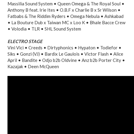
Massilia Sound System • Queen Omega & The Royal Soul •
Anthony B feat. Irie Ites • O.B.F x Charlie B x Sr Wilson •
Fatbabs & The Riddim Ryders • Omega Nebula • Ashkabad
• La Bouture Dub x Taiwan MC x Loo K • Bhale Bacce Crew
• Volodia • TLR • SHL Sound System
ELECTRO STAGE
Vini Vici • Creeds • Dirtyphonics • Hypaton • Todiefor •
Siks • Gonzi (VJ) • Bardix Le Gaulois • Victor Flash • Alice
April • Bandite • Odjo b2b Oldvine • Anz b2b Porter City •
Kazajak • Deen McQueen