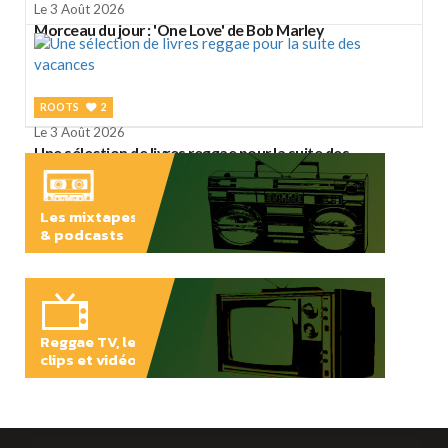
Le 3 Août 2026
Morceau du jour : 'One Love' de Bob Marley
ROOTS
2
Le 3 Août 2026
Une sélection de livres reggae pour la suite des
vacances
Les mixtapes
& podcasts
ÉCOUTER
Reggae TV, les
clips et vidéos
PLAY