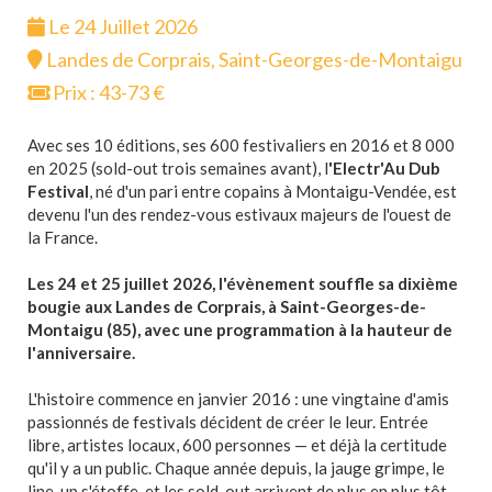
Le 24 Juillet 2026
Landes de Corprais, Saint-Georges-de-Montaigu
Prix : 43-73 €
Avec ses 10 éditions, ses 600 festivaliers en 2016 et 8 000
en 2025 (sold-out trois semaines avant), l
'Electr'Au Dub
Festival
, né d'un pari entre copains à Montaigu-Vendée, est
devenu l'un des rendez-vous estivaux majeurs de l'ouest de
la France.
Les 24 et 25 juillet 2026, l'évènement souffle sa dixième
bougie aux Landes de Corprais, à Saint-Georges-de-
Montaigu (85), avec une programmation à la hauteur de
l'anniversaire.
L'histoire commence en janvier 2016 : une vingtaine d'amis
passionnés de festivals décident de créer le leur. Entrée
libre, artistes locaux, 600 personnes — et déjà la certitude
qu'il y a un public. Chaque année depuis, la jauge grimpe, le
line-up s'étoffe, et les sold-out arrivent de plus en plus tôt.