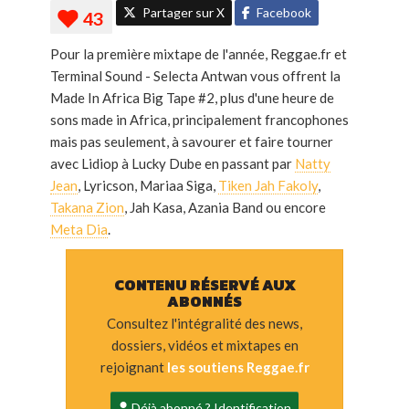
Partager sur X
Facebook
Pour la première mixtape de l'année, Reggae.fr et
Terminal Sound - Selecta Antwan vous offrent la
Made In Africa Big Tape #2, plus d'une heure de
sons made in Africa, principalement francophones
mais pas seulement, à savourer et faire tourner
avec Lidiop à Lucky Dube en passant par
Natty
Jean
, Lyricson, Mariaa Siga,
Tiken Jah Fakoly
,
Takana Zion
, Jah Kasa, Azania Band ou encore
Meta Dia
.
CONTENU RÉSERVÉ AUX
ABONNÉS
Consultez l'intégralité des news,
dossiers, vidéos et mixtapes en
rejoignant
les soutiens Reggae.fr
Déjà abonné ? Identification