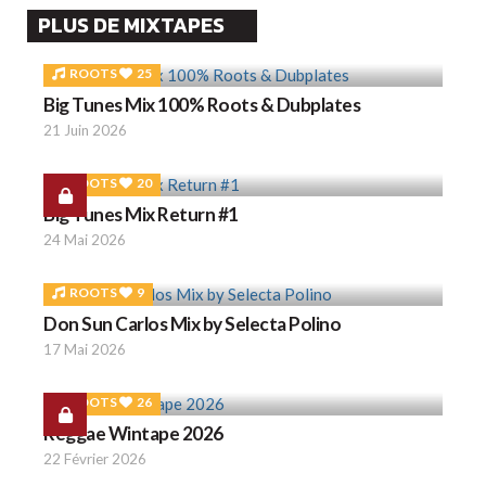
PLUS DE MIXTAPES
ROOTS
25
Big Tunes Mix 100% Roots & Dubplates
21 Juin 2026
ROOTS
20
Big Tunes Mix Return #1
24 Mai 2026
ROOTS
9
Don Sun Carlos Mix by Selecta Polino
17 Mai 2026
ROOTS
26
Reggae Wintape 2026
22 Février 2026