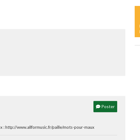
D
L
C
L
Y
Poster
: http://www.allformusic.fr/paille/mots-pour-maux