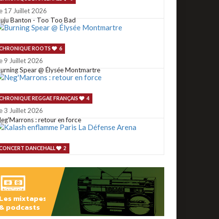
e 17 Juillet 2026
uju Banton - Too Too Bad
CHRONIQUE ROOTS
6
e 9 Juillet 2026
urning Spear @ Élysée Montmartre
CHRONIQUE REGGAE FRANÇAIS
4
e 3 Juillet 2026
eg'Marrons : retour en force
CONCERT DANCEHALL
2
e 2 Juillet 2026
alash enflamme Paris La Défense Arena
Les mixtapes
CONCERT ROOTS
1
& podcasts
e 29 Juin 2026