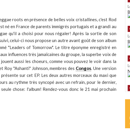
L
B
ggae roots en présence de belles voix cristallines, c'est Rod
st né en France de parents immigrés portugais et a grandi au
gae qu'il a choisi pour nous régaler! Après la sortie de son
L
suivi, celui-ci nous propose un autre avant goût de son album
B
nommé "Leaders of Tomorrow". Le titre éponyme enregistré en
 aux influences très jamaïcaines du groupe, la superbe voix de
 jouent aussi les choeurs, comme vous pouvez le voir dans la
L
 et Roy "Ashanti" Johnson, membres des
Congos
. Une version
N
 présente sur cet EP. Les deux autres morceaux du maxi que
ours au rythme très syncopé avec un refrain, pour le dernier,
 seule chose: l'album! Rendez-vous donc le 21 mai prochain
L
K
L