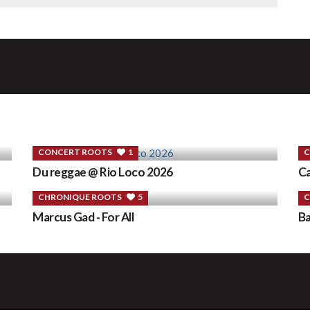
CONCERT ROOTS
1
C
Du reggae @ Rio Loco 2026
Ca
CHRONIQUE ROOTS
5
C
Marcus Gad - For All
Ba