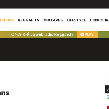
GAZINE
REGGAE TV
MIXTAPES
LIFESTYLE
CONCOUR
ON AIR
La webradio Reggae.fr
PLAY
A
ans