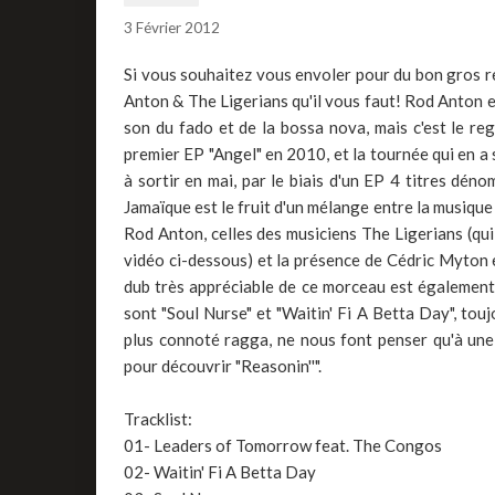
3 Février 2012
Si vous souhaitez vous envoler pour du bon gros re
Anton & The Ligerians qu'il vous faut! Rod Anton e
son du fado et de la bossa nova, mais c'est le reg
premier EP "Angel" en 2010, et la tournée qui en a 
à sortir en mai, par le biais d'un EP 4 titres dé
Jamaïque est le fruit d'un mélange entre la musique
Rod Anton, celles des musiciens The Ligerians (qui
vidéo ci-dessous) et la présence de Cédric Myton
dub très appréciable de ce morceau est également
sont "Soul Nurse" et "Waitin' Fi A Betta Day", touj
plus connoté ragga, ne nous font penser qu'à une
pour découvrir "Reasonin''".
Tracklist:
01- Leaders of Tomorrow feat. The Congos
02- Waitin' Fi A Betta Day