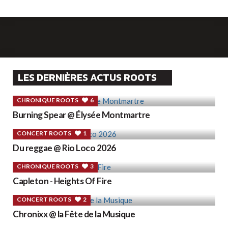
LES DERNIÈRES ACTUS ROOTS
CHRONIQUE ROOTS
6
Burning Spear @ Élysée Montmartre
CONCERT ROOTS
1
Du reggae @ Rio Loco 2026
CHRONIQUE ROOTS
3
Capleton - Heights Of Fire
CONCERT ROOTS
2
Chronixx @ la Fête de la Musique