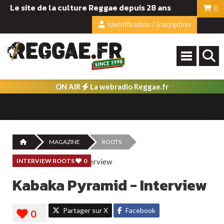
Le site de la culture Reggae depuis 28 ans
0
Identification / Inscription
ON AIR
La webradio Reggae.fr
MAGAZINE
ROOTS
INTERVIEW ROOTS
0
Kabaka Pyramid - Interview
Partager sur X
Facebook