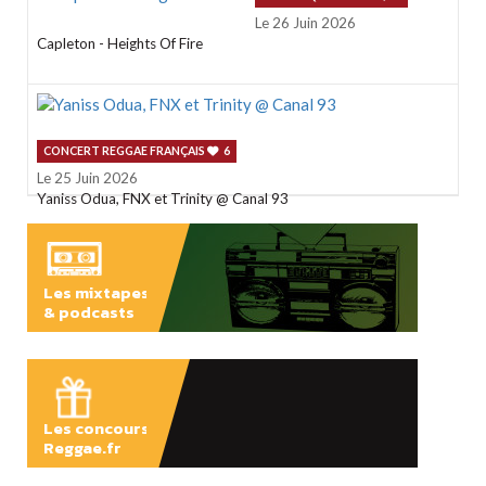
Le 26 Juin 2026
Capleton - Heights Of Fire
CONCERT REGGAE FRANÇAIS
6
Le 25 Juin 2026
Yaniss Odua, FNX et Trinity @ Canal 93
Les mixtapes
& podcasts
ÉCOUTER
Les concours
Reggae.fr