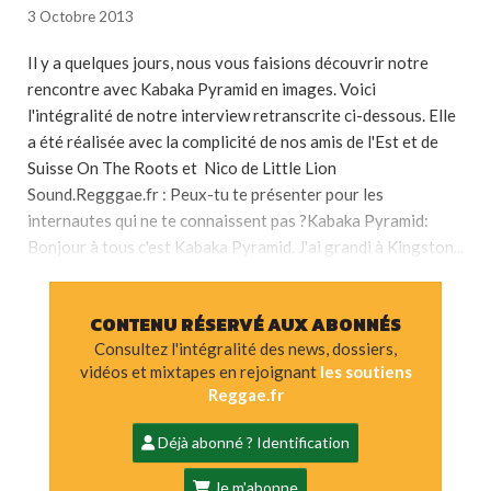
3 Octobre 2013
Il y a quelques jours, nous vous faisions découvrir notre
rencontre avec Kabaka Pyramid en images. Voici
l'intégralité de notre interview retranscrite ci-dessous. Elle
a été réalisée avec la complicité de nos amis de l'Est et de
Suisse On The Roots et Nico de Little Lion
Sound.Regggae.fr : Peux-tu te présenter pour les
internautes qui ne te connaissent pas ?Kabaka Pyramid:
Bonjour à tous c'est Kabaka Pyramid. J'ai grandi à Kingston...
CONTENU RÉSERVÉ AUX ABONNÉS
Consultez l'intégralité des news, dossiers,
vidéos et mixtapes en rejoignant
les soutiens
Reggae.fr
Déjà abonné ? Identification
Je m'abonne