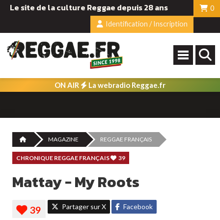
Le site de la culture Reggae depuis 28 ans
0
Identification / Inscription
ON AIR
La webradio Reggae.fr
MAGAZINE
REGGAE FRANÇAIS
CHRONIQUE REGGAE FRANÇAIS
39
Mattay - My Roots
Partager sur X
Facebook