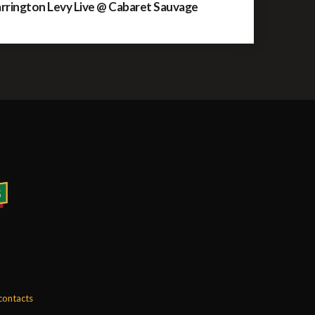
rrington Levy Live @ Cabaret Sauvage
 contacts