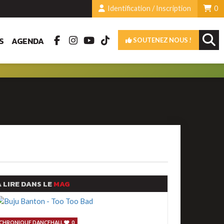
Identification / Inscription
0
S
AGENDA
SOUTENEZ NOUS !
 LIRE DANS LE
MAG
CHRONIQUE DANCEHALL
0