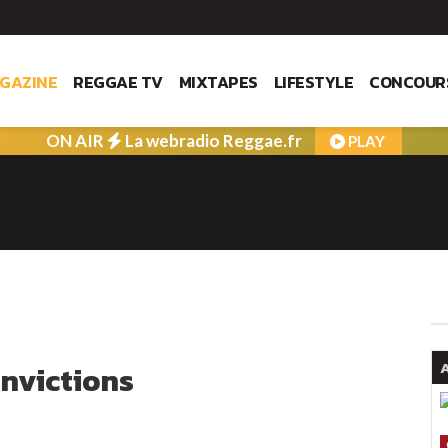
GAZINE
REGGAE TV
MIXTAPES
LIFESTYLE
CONCOUR
ON AIR
La webradio Reggae.fr
PLAY
A
onvictions