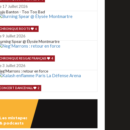
e 17 Juillet 2026
uju Banton - Too Too Bad
CHRONIQUE ROOTS
6
e 9 Juillet 2026
urning Spear @ Élysée Montmartre
CHRONIQUE REGGAE FRANÇAIS
4
e 3 Juillet 2026
eg'Marrons : retour en force
CONCERT DANCEHALL
2
e 2 Juillet 2026
alash enflamme Paris La Défense Arena
Les mixtapes
CONCERT ROOTS
1
& podcasts
e 29 Juin 2026