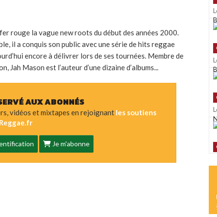
L
B
 fer rouge la vague new roots du début des années 2000.
e, il a conquis son public avec une série de hits reggae
ourd’hui encore à délivrer lors de ses tournées. Membre de
L
n, Jah Mason est l’auteur d’une dizaine d’albums...
B
SERVÉ AUX ABONNÉS
L
ers, vidéos et mixtapes en rejoignant
les soutiens
N
Reggae.fr
ntification
Je m'abonne
L
K
L