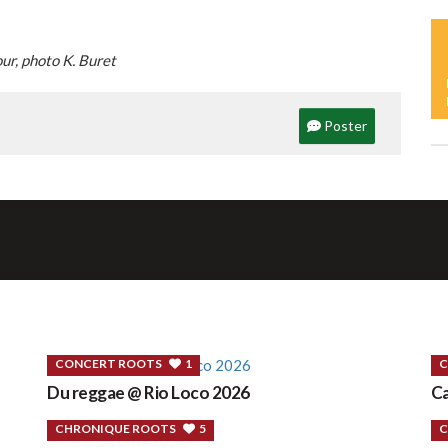
D
r, photo K. Buret
L
C
Poster
L
Y
CONCERT ROOTS
1
C
Du reggae @ Rio Loco 2026
Ca
CHRONIQUE ROOTS
5
C