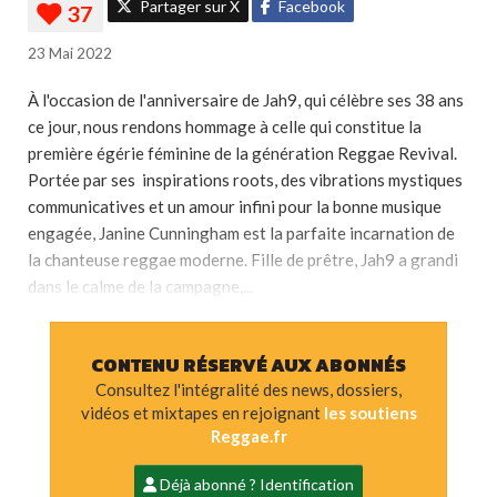
Partager sur X
Facebook
23 Mai 2022
À l'occasion de l'anniversaire de Jah9, qui célèbre ses 38 ans
ce jour, nous rendons hommage à celle qui constitue la
première égérie féminine de la génération Reggae Revival.
Portée par ses inspirations roots, des vibrations mystiques
communicatives et un amour infini pour la bonne musique
engagée, Janine Cunningham est la parfaite incarnation de
la chanteuse reggae moderne. Fille de prêtre, Jah9 a grandi
dans le calme de la campagne,...
CONTENU RÉSERVÉ AUX ABONNÉS
Consultez l'intégralité des news, dossiers,
vidéos et mixtapes en rejoignant
les soutiens
Reggae.fr
Déjà abonné ? Identification