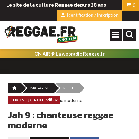
Le site de la culture Reggae depuis 28 ans
0
Identification / Inscription
ON AIR
La webradio Reggae.fr
MAGAZINE
ROOTS
CHRONIQUE ROOTS
37
Jah 9 : chanteuse reggae
moderne