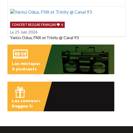
CONCERT REGGAE FRANÇAIS
6
Le 25 Juin 2026
Yaniss Odua, FNX et Trinity @ Canal 93
Les mixtapes
& podcasts
ÉCOUTER
Les concours
Reggae.fr