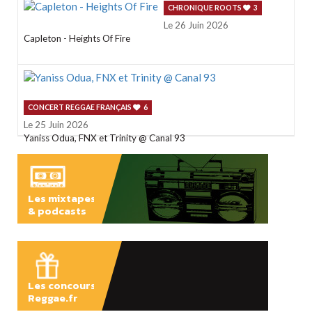
CHRONIQUE ROOTS
3
Le 26 Juin 2026
Capleton - Heights Of Fire
CONCERT REGGAE FRANÇAIS
6
Le 25 Juin 2026
Yaniss Odua, FNX et Trinity @ Canal 93
Les mixtapes
& podcasts
ÉCOUTER
Les concours
Reggae.fr