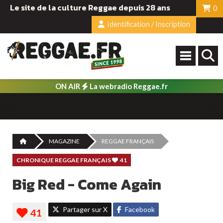
Le site de la culture Reggae depuis 28 ans
0
Identification / Inscription
ON AIR
La webradio Reggae.fr
MAGAZINE
REGGAE FRANÇAIS
CHRONIQUE REGGAE FRANÇAIS
41
Big Red - Come Again
Partager sur X
Facebook