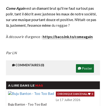
Come Again
est un diamant brut qu'il ne faut surtout pas
polir, tant il décrit avec justesse les maux de notre société,
sur une musique pourtant douce et positive. N'était-ce pas
là, justement, l'essence même
du reggae ?
À découvrir d'urgence :
https://baco.lnk.to/comeagain
Par LN
COMMENTAIRES (0)
Poster
A LIRE DANS LE
MAG
CHRONIQUE DANCEHALL
0
Le 17 Juillet 2026
Buju Banton - Too Too Bad