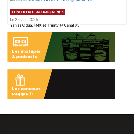
CONCERT REGGAE FRANÇAIS
6
Le 25 Juin 2026
Yaniss Odua, FNX et Trinity @ Canal 93
Les mixtapes
& podcasts
ÉCOUTER
Les concours
Reggae.fr