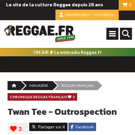
Le site de la culture Reggae depuis 28 ans
0
Identification / Inscription
ON AIR
La webradio Reggae.fr
MAGAZINE
REGGAE FRANÇAIS
CHRONIQUE REGGAE FRANÇAIS
3
Twan Tee - Outrospection
Partager sur X
Facebook