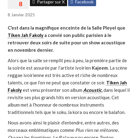
Partager sur X
Facebook
8 Janvier 2025
C’est dans la magnifique enceinte de la Salle Pleyel que
Tiken Jah Fakoly
a convié son public parisien à le
retrouver deux soirs de suite pour un show acoustique
en novembre dernier.
Alors que la salle se remplit peu à peu, la première partie de
la soirée est assurée par l’artiste ivoirien
Kajeem
. La scène
reggae ivoirienne est très active et riche de nombreux
talents, ce que l’on ne peut que constater ce soir.
Tiken Jah
Fakoly
est venu présenter son album
Acoustic
, dans lequel il
revisite ses plus grands hits en version acoustique. Cet
album met à l’honneur de nombreux instruments
traditionnels tels que le soku, la kora ou encore le balafon.
Nous avons ainsi le plaisir d’entendre, entre autres, des
morceaux emblématiques comme
Plus rien ne m’étonne
,
Ouvrez les frontières
,
Le Balayeur
ou encore
Tonton