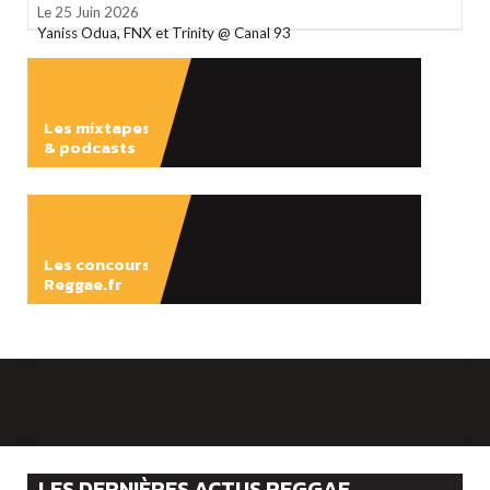
Le 25 Juin 2026
Yaniss Odua, FNX et Trinity @ Canal 93
Les mixtapes
& podcasts
ÉCOUTER
Les concours
Reggae.fr
LES DERNIÈRES ACTUS REGGAE