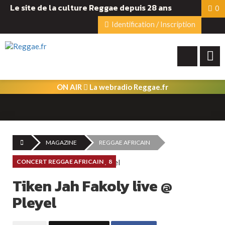
Le site de la culture Reggae depuis 28 ans
0
Identification / Inscription
ON AIR
La webradio Reggae.fr
MAGAZINE
REGGAE AFRICAIN
CONCERT REGGAE AFRICAIN
8
Tiken Jah Fakoly live @
Pleyel