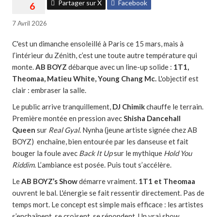
Partager sur X
Facebook
7 Avril 2026
C'est un dimanche ensoleillé à Paris ce 15 mars, mais à
l’intérieur du Zénith, c’est une toute autre température qui
monte.
AB BOYZ
débarque avec un line-up solide :
1T1,
Theomaa, Matieu White, Young Chang Mc.
L'objectif est
clair : embraser la salle.
Le public arrive tranquillement,
DJ Chimik
chauffe le terrain.
Première montée en pression avec
Shisha Dancehall
Queen
sur
Real Gyal
. Nynha (jeune artiste signée chez AB
BOYZ) enchaîne, bien entourée par les danseuse et fait
bouger la foule avec
Back It Up
sur le mythique
Hold You
Riddim
. L’ambiance est posée. Puis tout s’accélère.
Le
AB BOYZ’s Show
démarre vraiment.
1T1 et Theomaa
ouvrent le bal. L'énergie se fait ressentir directement. Pas de
temps mort. Le concept est simple mais efficace : les artistes
s’enchaînent, se croisent, se répondent. Un vrai show