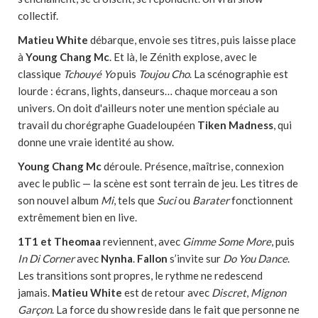
collectif.
Matieu White
débarque, envoie ses titres, puis laisse place
à
Young Chang Mc
. Et là, le Zénith explose, avec le
classique
Tchouyé Yo
puis
Toujou Cho
. La scénographie est
lourde : écrans, lights, danseurs… chaque morceau a son
univers. On doit d'ailleurs noter une mention spéciale au
travail du chorégraphe Guadeloupéen
Tiken Madness
, qui
donne une vraie identité au show.
Young Chang Mc
déroule. Présence, maîtrise, connexion
avec le public — la scène est sont terrain de jeu. Les titres de
son nouvel album
Mi
, tels que
Suci
ou
Barater
fonctionnent
extrêmement bien en live.
1T1 et Theomaa
reviennent, avec
Gimme Some More
, puis
In Di Corner
avec
Nynha
.
Fallon
s’invite sur
Do You Dance
.
Les transitions sont propres, le rythme ne redescend
jamais.
Matieu White
est de retour avec
Discret
,
Mignon
Garçon
. La force du show reside dans le fait que personne ne