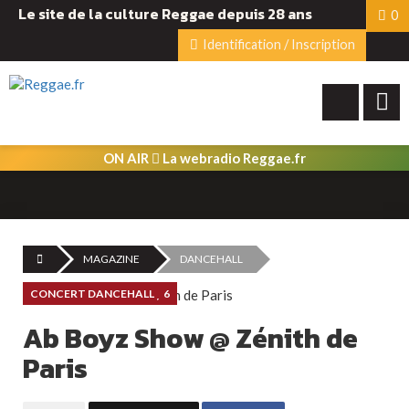
Le site de la culture Reggae depuis 28 ans
0
Identification / Inscription
ON AIR
La webradio Reggae.fr
MAGAZINE
DANCEHALL
CONCERT DANCEHALL
6
Ab Boyz Show @ Zénith de
Paris