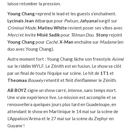
laisse retomber la pression.
Young Chang
reprend le lead et les guests s’enchaînent.
Lycinais Jean
débarque pour
Pwisan
,
Jahyanai
surgit sur
Criminal Mode
.
Matieu White
revient poser ses vibes avec
Merci
et invite
Misié Sadik
pour
Tèlman Dou
.
Stony
rejoint
Young Chang
pour
Caché
.
X-Man
enchaîne sur
Madame
(en
duo avec Young Chang).
Autre moment fort : Young Chang lâche son freestyle
Asimé
sur le riddim WYLF. Le Zénith est en fusion. Le show se clôt
par un final de toute l'équipe sur scène. Le hit de
1T1
et
Theomaa
Bouwéy
retentit et finit d’enflammer le Zénith.
AB BOYZ
signe un show carré, intense, sans temps mort.
Une vraie expérience live. Le mission est accomplie et se
renouvellera quelques jours plus tard en Guadeloupe, en
attendant le show en Martinique le 14 mai sur la scène de
L’Appaloos’Arena et le 27 mai sur la scène du Zephyr en
Guyane !