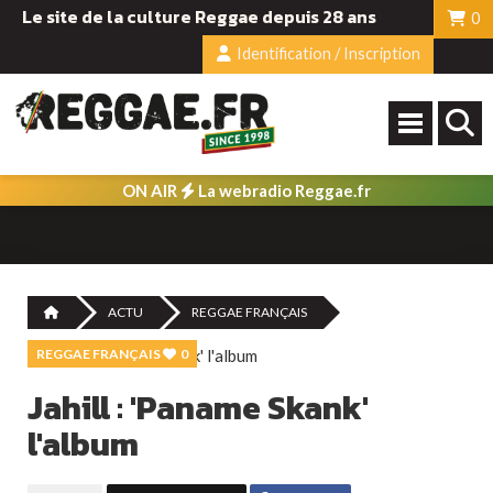
Le site de la culture Reggae depuis 28 ans
0
Identification / Inscription
ON AIR
La webradio Reggae.fr
ACTU
REGGAE FRANÇAIS
REGGAE FRANÇAIS
0
Jahill : 'Paname Skank'
l'album