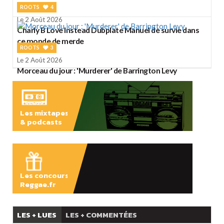
ROOTS
4
Le 2 Août 2026
Charly B Love Instead Dubplate Manuel de survie dans
ce monde de merde
ROOTS
3
Le 2 Août 2026
Morceau du jour : 'Murderer' de Barrington Levy
Les mixtapes
& podcasts
ÉCOUTER
Les concours
Reggae.fr
LES + LUES
LES + COMMENTÉES