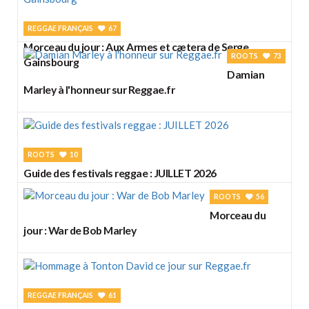
REGGAE FRANÇAIS
67
Morceau du jour : Aux Armes et cætera de Serge
ROOTS
73
Gainsbourg
Damian
Marley à l'honneur sur Reggae.fr
ROOTS
10
Guide des festivals reggae : JUILLET 2026
ROOTS
56
Morceau du
jour : War de Bob Marley
REGGAE FRANÇAIS
61