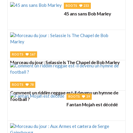
ROOTS
233
45 ans sans Bob Marley
ROOTS
167
Morceau du jour : Selassie Is The Chapel de Bob Marley
ROOTS
78
Comment un riddim reggae est-il devenu un hymne de
ROOTS
39
football ?
Fantan Mojah est décédé