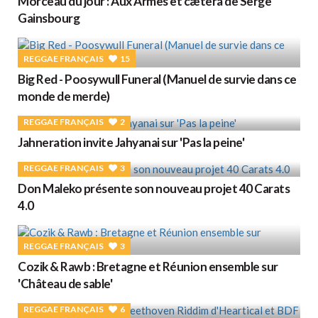
Morceau du jour : Aux Armes et cætera de Serge
Gainsbourg
REGGAE FRANÇAIS
15
Big Red - Poosywull Funeral (Manuel de survie dans ce
monde de merde)
REGGAE FRANÇAIS
2
Jahneration invite Jahyanai sur 'Pas la peine'
REGGAE FRANÇAIS
3
Don Maleko présente son nouveau projet 40 Carats
4.0
REGGAE FRANÇAIS
3
Cozik & Rawb : Bretagne et Réunion ensemble sur
'Château de sable'
REGGAE FRANÇAIS
6