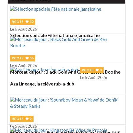
ROOTS
50
Le 6 Août 2026
Sélection spéciale Fête nationale jamaïcaine
ROOTS
56
Le 6 Août 2026
ROOTS
3
Morceau du jour : Black Gold And Green de Ken Boothe
Le 5 Août 2026
Aza Lineage, la relève rub-a-dub
ROOTS
2
Le 5 Août 2026
Morceau du jour : 'Soundboy Moan & Yawn' de Doniki &