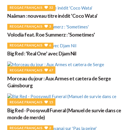
REGGAE FRANÇAIS
32
Naâman : nouveau titre inédit 'Coco Wata'
REGGAE FRANÇAIS
3
Volodia feat. Roe Summerz : 'Sometimes'
REGGAE FRANÇAIS
6
Big Red : 'Real One' avec Djam Nil
REGGAE FRANÇAIS
67
Morceau du jour : Aux Armes et cætera de Serge
Gainsbourg
REGGAE FRANÇAIS
15
Big Red - Poosywull Funeral (Manuel de survie dans ce
monde de merde)
REGGAE FRANÇAIS
2