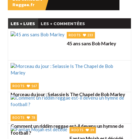
Reggae.fr
LES + LUES
LES + COMMENTÉES
ROOTS
233
45 ans sans Bob Marley
ROOTS
167
Morceau du jour : Selassie Is The Chapel de Bob Marley
ROOTS
78
Comment un riddim reggae est-il devenu un hymne de
ROOTS
39
football ?
Fantan Mojah est décédé