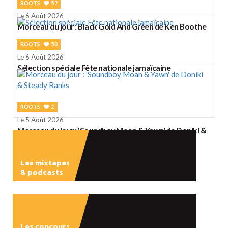
ROOTS
57
Le 6 Août 2026
Morceau du jour : Black Gold And Green de Ken Boothe
ROOTS
50
Le 6 Août 2026
Sélection spéciale Fête nationale jamaïcaine
ROOTS
2
Le 5 Août 2026
Morceau du jour : 'Soundboy Moan & Yawn' de Doniki &
Steady Ranks
Les mixtapes
& podcasts
ÉCOUTER
Les concours