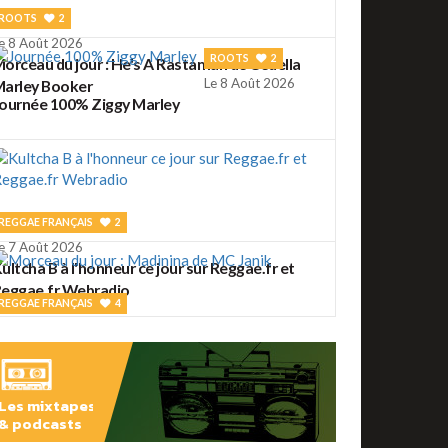
ROOTS
2
e 8 Août 2026
ROOTS
2
orceau du jour : He's A Rastaman de Cedella
Le 8 Août 2026
arley Booker
ournée 100% Ziggy Marley
REGGAE FRANÇAIS
2
e 7 Août 2026
ultcha B à l'honneur ce jour sur Reggae.fr et
eggae.fr Webradio
REGGAE FRANÇAIS
4
e 7 Août 2026
orceau du jour : Madinina de MC Janik
Les mixtapes
& podcasts
ROOTS
56