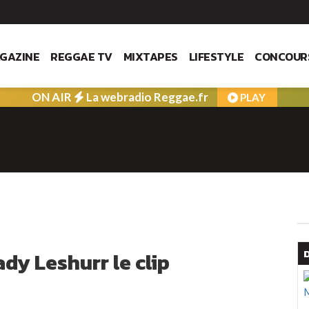
GAZINE
REGGAE TV
MIXTAPES
LIFESTYLE
CONCOUR
ON AIR
La webradio Reggae.fr
PLAY
Lady Leshurr le clip