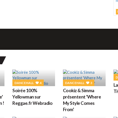
L
M
C
h
d
M
D
G
DANCEHALL
4
DANCEHALL
3
La
Soirée 100%
Cookiz & Simma
T
D
e'
Yellowman sur
présentent 'Where
n !
Reggae.fr Webradio
My Style Comes
From'