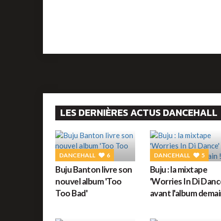
LES DERNIÈRES ACTUS DANCEHALL
DANCEHALL
6
DANCEHALL
5
Buju Banton livre son
Buju : la mixtape
nouvel album 'Too
'Worries In Di Danc
Too Bad'
avant l'album demai