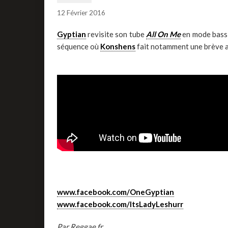
12 Février 2016
Gyptian
revisite son tube
All On Me
en mode bass 
séquence où
Konshens
fait notamment une brève a
www.facebook.com/OneGyptian
www.facebook.com/ItsLadyLeshurr
Par Reggae.fr