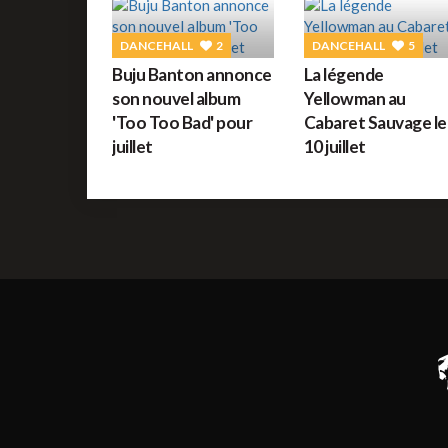
DANCEHALL
2
DANCEHALL
5
Buju Banton annonce
La légende
son nouvel album
Yellowman au
'Too Too Bad' pour
Cabaret Sauvage le
juillet
10 juillet