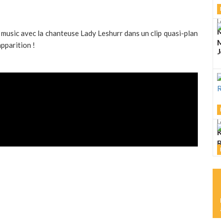
L
M
music avec la chanteuse Lady Leshurr dans un clip quasi-plan
M
pparition !
J
L
K
R
L
M