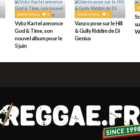
G
D
DANCEHALL
4
DANCEHALL
1
So
Vybz Kartel annonce
Vanzo pose sur le Hill
su
God & Time, son
& Gully Riddim de Di
W
M
nouvel album pour le
Genius
5 juin
H
L
s