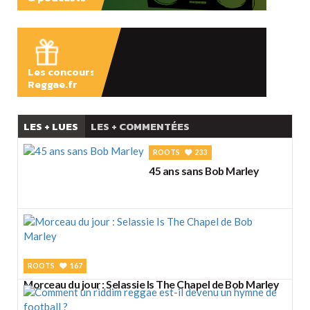
ÉCOUTER
Les concours
Reggae.fr
LES + LUES
LES + COMMENTÉES
ROOTS
233
45 ans sans Bob Marley
ROOTS
167
Morceau du jour : Selassie Is The Chapel de Bob Marley