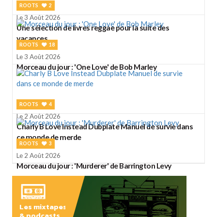
ROOTS
2
Le 3 Août 2026
Une sélection de livres reggae pour la suite des
vacances
ROOTS
18
Le 3 Août 2026
Morceau du jour : 'One Love' de Bob Marley
ROOTS
4
Le 2 Août 2026
Charly B Love Instead Dubplate Manuel de survie dans
ce monde de merde
ROOTS
3
Le 2 Août 2026
Morceau du jour : 'Murderer' de Barrington Levy
Les mixtapes
& podcasts