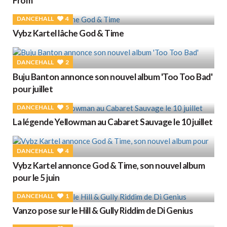
From'
DANCEHALL
4
Vybz Kartel lâche God & Time
DANCEHALL
2
Buju Banton annonce son nouvel album 'Too Too Bad'
pour juillet
DANCEHALL
5
La légende Yellowman au Cabaret Sauvage le 10 juillet
DANCEHALL
4
Vybz Kartel annonce God & Time, son nouvel album
pour le 5 juin
DANCEHALL
1
Vanzo pose sur le Hill & Gully Riddim de Di Genius