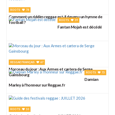
ROOTS
78
Comment un riddim reggae est-il devenu un hymne de
ROOTS
39
football ?
Fantan Mojah est décédé
REGGAE FRANÇAIS
67
Morceau du jour : Aux Armes et cætera de Serge
ROOTS
73
Gainsbourg
Damian
Marley à l'honneur sur Reggae.fr
ROOTS
10