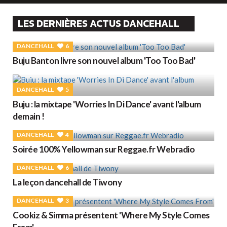
LES DERNIÈRES ACTUS DANCEHALL
DANCEHALL
6
Buju Banton livre son nouvel album 'Too Too Bad'
DANCEHALL
5
Buju : la mixtape 'Worries In Di Dance' avant l'album
demain !
DANCEHALL
4
Soirée 100% Yellowman sur Reggae.fr Webradio
DANCEHALL
6
La leçon dancehall de Tiwony
DANCEHALL
3
Cookiz & Simma présentent 'Where My Style Comes