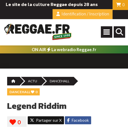
Le site de la culture Reggae depuis 28 ans
0
Identification / Inscription
ON AIR
La webradio Reggae.fr
ACTU
DANCEHALL
DANCEHALL
0
Legend Riddim
Partager sur X
Facebook