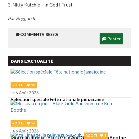
3. Nitty Kutchie – In God I Trust
Par Reggae.fr
COMMENTAIRES (0)
Poster
DANS L'ACTUALITÉ
ROOTS
50
Le 6 Août 2026
Sélection spéciale Fête nationale jamaïcaine
ROOTS
56
Le 6 Août 2026
ROOTS
3
Morceau du jour : Black Gold And Green de Ken Boothe