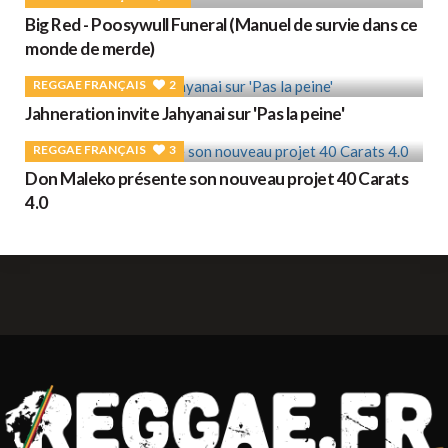
Big Red - Poosywull Funeral (Manuel de survie dans ce
monde de merde)
REGGAE FRANÇAIS
2
Jahneration invite Jahyanai sur 'Pas la peine'
REGGAE FRANÇAIS
3
Don Maleko présente son nouveau projet 40 Carats
4.0