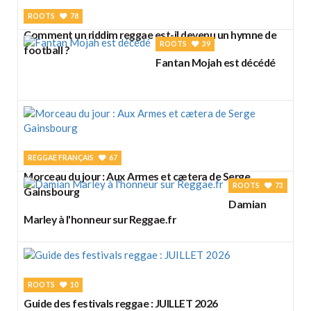
ROOTS
78
Comment un riddim reggae est-il devenu un hymne de
ROOTS
39
football ?
Fantan Mojah est décédé
REGGAE FRANÇAIS
67
Morceau du jour : Aux Armes et cætera de Serge
ROOTS
73
Gainsbourg
Damian
Marley à l'honneur sur Reggae.fr
ROOTS
10
Guide des festivals reggae : JUILLET 2026