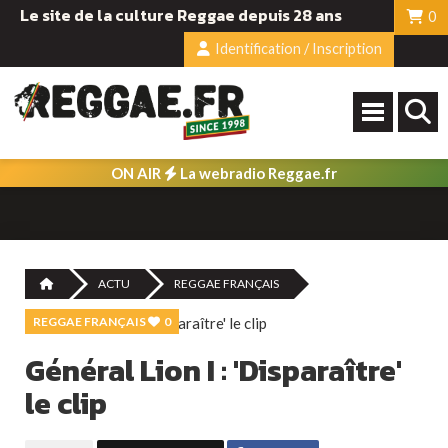
Le site de la culture Reggae depuis 28 ans
0
Identification / Inscription
ON AIR
La webradio Reggae.fr
ACTU
REGGAE FRANÇAIS
REGGAE FRANÇAIS
0
Général Lion I : 'Disparaître'
le clip