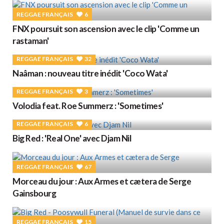
REGGAE FRANÇAIS
6
FNX poursuit son ascension avec le clip 'Comme un
rastaman'
REGGAE FRANÇAIS
32
Naâman : nouveau titre inédit 'Coco Wata'
REGGAE FRANÇAIS
3
Volodia feat. Roe Summerz : 'Sometimes'
REGGAE FRANÇAIS
6
Big Red : 'Real One' avec Djam Nil
REGGAE FRANÇAIS
67
Morceau du jour : Aux Armes et cætera de Serge
Gainsbourg
REGGAE FRANÇAIS
15