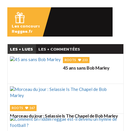
ÉCOUTER
Les concours
Reggae.fr
LES + LUES
LES + COMMENTÉES
ROOTS
233
45 ans sans Bob Marley
ROOTS
167
Morceau du jour : Selassie Is The Chapel de Bob Marley