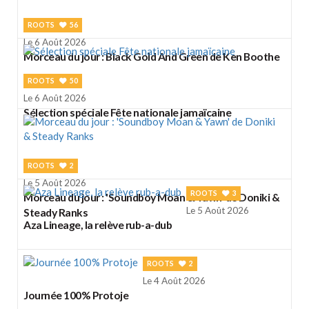
ROOTS
56
Le 6 Août 2026
Morceau du jour : Black Gold And Green de Ken Boothe
ROOTS
50
Le 6 Août 2026
Sélection spéciale Fête nationale jamaïcaine
ROOTS
2
Le 5 Août 2026
ROOTS
3
Morceau du jour : 'Soundboy Moan & Yawn' de Doniki &
Le 5 Août 2026
Steady Ranks
Aza Lineage, la relève rub-a-dub
ROOTS
2
Le 4 Août 2026
Journée 100% Protoje