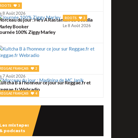
ROOTS
3
e 8 Août 2026
ROOTS
3
orceau du jour : He's A Rastaman de Cedella
Le 8 Août 2026
arley Booker
ournée 100% Ziggy Marley
REGGAE FRANÇAIS
2
e 7 Août 2026
ultcha B à l'honneur ce jour sur Reggae.fr et
eggae.fr Webradio
REGGAE FRANÇAIS
4
e 7 Août 2026
orceau du jour : Madinina de MC Janik
Les mixtapes
& podcasts
ROOTS
56