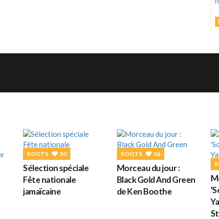
L
M
C
h
d
M
G
ROOTS
50
ROOTS
56
R
Sélection spéciale
Morceau du jour :
D
Mo
Fête nationale
Black Gold And Green
'
jamaïcaine
de Ken Boothe
Ya
St