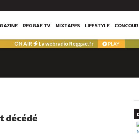
GAZINE
REGGAE TV
MIXTAPES
LIFESTYLE
CONCOUR
ON AIR
La webradio Reggae.fr
PLAY
st décédé