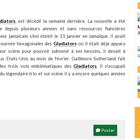
L
M
diators
, est décédé la semaine dernière. La nouvelle a été
M
e depuis plusieurs années et sans ressources fiancières
J
eur jamaïcain s'est éteint le 11 janvier en Jamaïque. Il avait
e tournée hexagonales des
Gladiators
où il était déjà apparu
sur scène pour pouvoir subvenir à ses besoins, il devait à
x Etats-Unis au mois de février. Gallimore Sutherland fait
es trois voix emblématiques des
Gladiators
. Il s'occupait
u légendaire trio et sur scène il y a encore quelques années
L
K
R
L
M
Poster