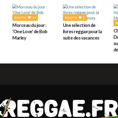
G
ROOTS
19
ROOTS
2
R
Morceau du jour :
Une sélection de
M
Ch
'One Love' de Bob
livres reggae pour la
Du
Marley
suite des vacances
su
d
H
L
s