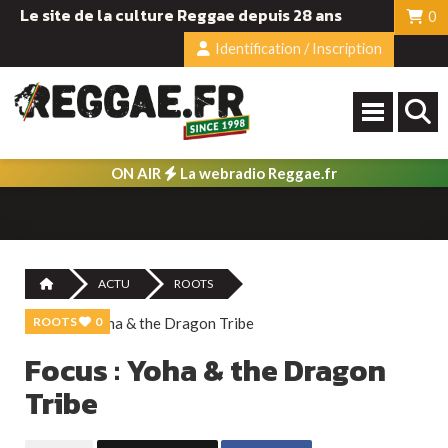
Le site de la culture Reggae depuis 28 ans
0
Identification / Inscription
ON AIR
La webradio Reggae.fr
ACTU
ROOTS
ROOTS
0
Focus : Yoha & the Dragon
Tribe