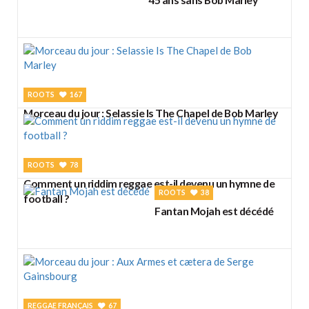
ROOTS
167
Morceau du jour : Selassie Is The Chapel de Bob Marley
ROOTS
78
Comment un riddim reggae est-il devenu un hymne de
ROOTS
38
football ?
Fantan Mojah est décédé
REGGAE FRANÇAIS
67