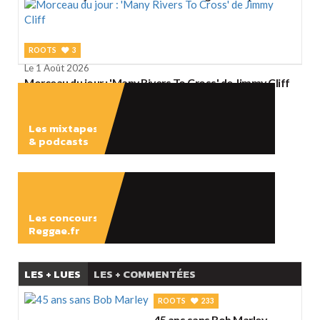
ROOTS
3
Le 1 Août 2026
Morceau du jour : 'Many Rivers To Cross' de Jimmy Cliff
Les mixtapes
& podcasts
ÉCOUTER
Les concours
Reggae.fr
LES + LUES
LES + COMMENTÉES
ROOTS
233
45 ans sans Bob Marley