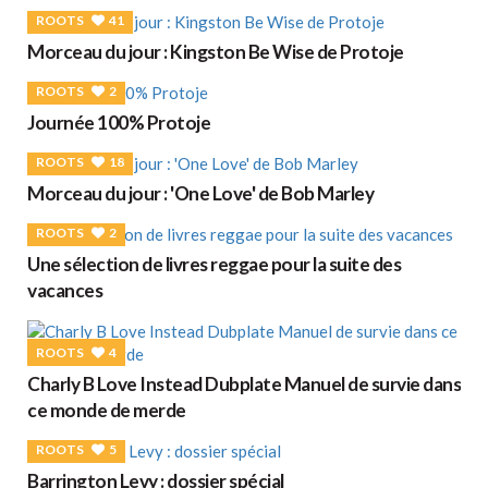
ROOTS
41
Morceau du jour : Kingston Be Wise de Protoje
ROOTS
2
Journée 100% Protoje
ROOTS
18
Morceau du jour : 'One Love' de Bob Marley
ROOTS
2
Une sélection de livres reggae pour la suite des
vacances
ROOTS
4
Charly B Love Instead Dubplate Manuel de survie dans
ce monde de merde
ROOTS
5
Barrington Levy : dossier spécial