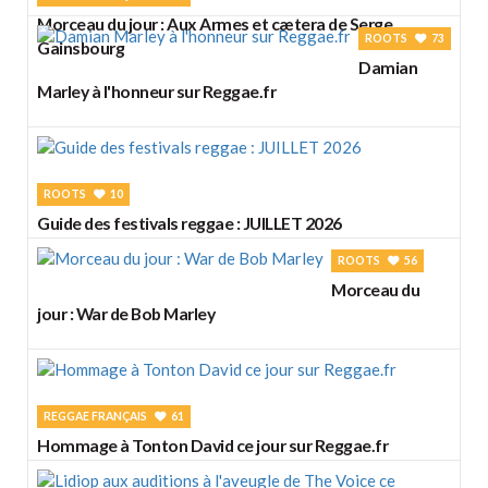
Morceau du jour : Aux Armes et cætera de Serge
ROOTS
73
Gainsbourg
Damian
Marley à l'honneur sur Reggae.fr
ROOTS
10
Guide des festivals reggae : JUILLET 2026
ROOTS
56
Morceau du
jour : War de Bob Marley
REGGAE FRANÇAIS
61
Hommage à Tonton David ce jour sur Reggae.fr