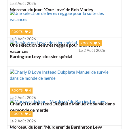
Le 3 Août 2026
Morceau du jour : 'One Love' de Bob Marley
ROOTS
2
Le 3 Août 2026
ROOTS
5
Une sélection de livres reggae pour la suite des
Le 2 Août 2026
vacances
Barrington Levy : dossier spécial
ROOTS
4
Le 2 Août 2026
Charly B Love Instead Dubplate Manuel de survie dans
ce monde de merde
ROOTS
3
Le 2 Août 2026
Morceau du jour : 'Murderer' de Barrington Levy