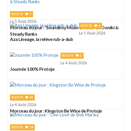
ROOTS
1
Le 5 Août 2026
ROOTS
3
Morceau du jour : 'Soundboy Moan & Yawn' de Doniki &
Le 5 Août 2026
Steady Ranks
Aza Lineage, la relève rub-a-dub
ROOTS
2
Le 4 Août 2026
Journée 100% Protoje
ROOTS
41
Le 4 Août 2026
Morceau du jour : Kingston Be Wise de Protoje
ROOTS
18