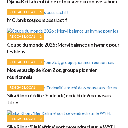
Djama Keita bientôt de retour avec un nouvel album
REGGAE LOCAL
5
MC Janik toujours aussi actif !
REGGAE LOCAL
2
Coupe du monde 2026 : Meryl balance un hymne pour
les bleus
REGGAE LOCAL
3
Nouveau clip de Kom Zot, groupe pionnier
réunionnais
REGGAE LOCAL
4
Sika Rlion réédite 'Endemik', enrichi de 6 nouveaux
titres
REGGAE LOCAL
3
Sika Rlion : 'Big Kafrine' sort ce vendredi sur le WYFL