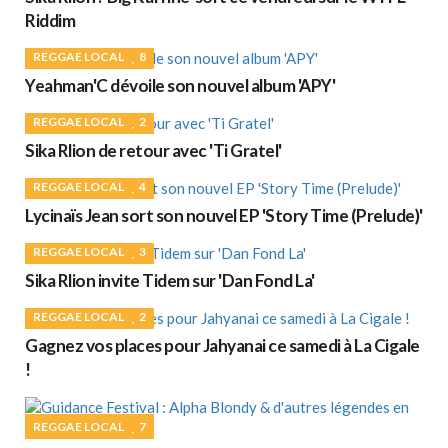
Riddim
REGGAE LOCAL
8
Yeahman'C dévoile son nouvel album 'APY'
REGGAE LOCAL
2
Sika Rlion de retour avec 'Ti Gratel'
REGGAE LOCAL
4
Lycinaïs Jean sort son nouvel EP 'Story Time (Prelude)'
REGGAE LOCAL
3
Sika Rlion invite Tidem sur 'Dan Fond La'
REGGAE LOCAL
2
Gagnez vos places pour Jahyanai ce samedi à La Cigale
!
REGGAE LOCAL
7