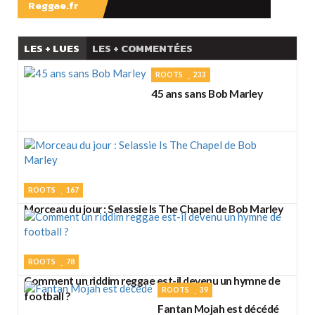
Reggae.fr
LES + LUES
LES + COMMENTÉES
ROOTS
233
45 ans sans Bob Marley
ROOTS
167
Morceau du jour : Selassie Is The Chapel de Bob Marley
ROOTS
78
Comment un riddim reggae est-il devenu un hymne de
ROOTS
39
football ?
Fantan Mojah est décédé