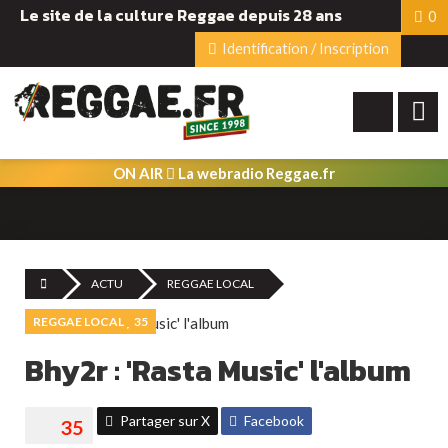
Le site de la culture Reggae depuis 28 ans
0
Identification / Inscription
ON AIR
La webradio Reggae.fr
ACTU
REGGAE LOCAL
REGGAE LOCAL
35
Bhy2r : 'Rasta Music' l'album
Partager sur X
Facebook