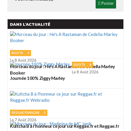
Poster
DANS L'ACTUALITÉ
ROOTS
3
Le 8 Août 2026
ROOTS
4
Morceau du jour : He's A Rastaman de Cedella Marley
Le 8 Août 2026
Booker
Journée 100% Ziggy Marley
REGGAE FRANÇAIS
2
Le 7 Août 2026
Kultcha B à l'honneur ce jour sur Reggae.fr et Reggae.fr