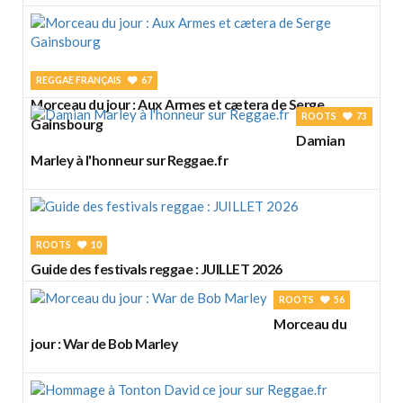
REGGAE FRANÇAIS
67
Morceau du jour : Aux Armes et cætera de Serge
ROOTS
73
Gainsbourg
Damian
Marley à l'honneur sur Reggae.fr
ROOTS
10
Guide des festivals reggae : JUILLET 2026
ROOTS
56
Morceau du
jour : War de Bob Marley