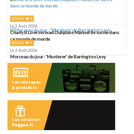
ROOTS
4
Le 2 Août 2026
Charly B Love Instead Dubplate Manuel de survie dans
ce monde de merde
ROOTS
3
Le 2 Août 2026
Morceau du jour : 'Murderer' de Barrington Levy
Les mixtapes
& podcasts
ÉCOUTER
Les concours
Reggae.fr