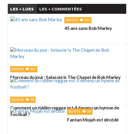
LES + LUES
LES + COMMENTÉES
ROOTS
233
45 ans sans Bob Marley
ROOTS
167
Morceau du jour : Selassie Is The Chapel de Bob Marley
ROOTS
78
Comment un riddim reggae est-il devenu un hymne de
ROOTS
39
football ?
Fantan Mojah est décédé