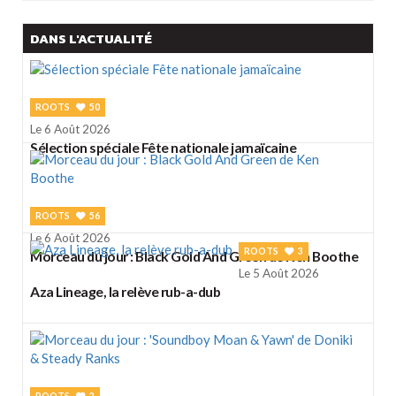
DANS L'ACTUALITÉ
ROOTS
50
Le 6 Août 2026
Sélection spéciale Fête nationale jamaïcaine
ROOTS
56
Le 6 Août 2026
ROOTS
3
Morceau du jour : Black Gold And Green de Ken Boothe
Le 5 Août 2026
Aza Lineage, la relève rub-a-dub
ROOTS
2