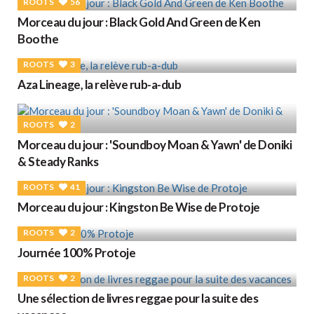
ROOTS
56
Morceau du jour : Black Gold And Green de Ken
Boothe
ROOTS
3
Aza Lineage, la relève rub-a-dub
ROOTS
2
Morceau du jour : 'Soundboy Moan & Yawn' de Doniki
& Steady Ranks
ROOTS
41
Morceau du jour : Kingston Be Wise de Protoje
ROOTS
2
Journée 100% Protoje
ROOTS
2
Une sélection de livres reggae pour la suite des