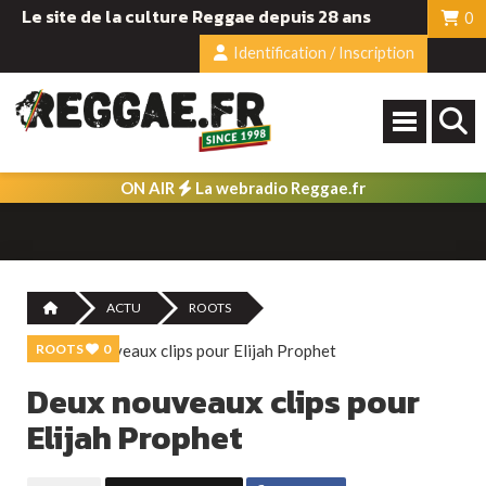
Le site de la culture Reggae depuis 28 ans
0
Identification / Inscription
ON AIR
La webradio Reggae.fr
ACTU
ROOTS
ROOTS
0
Deux nouveaux clips pour
Elijah Prophet