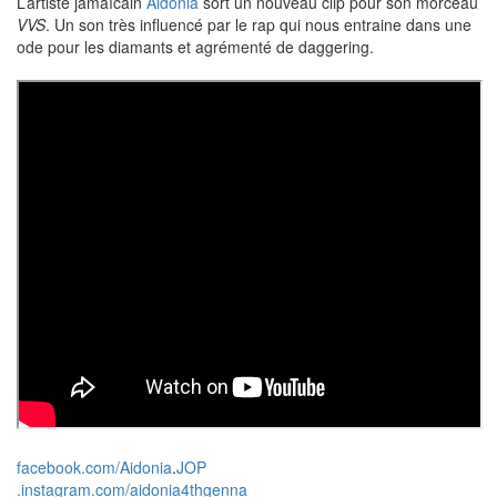
L’artiste jamaïcain
Aidonia
sort un nouveau clip pour son morceau
VVS
. Un son très influencé par le rap qui nous entraine dans une
ode pour les diamants et agrémenté de daggering.
facebook.com/
Aidonia
.
JOP
.instagram.com/aidonia4thg
enna