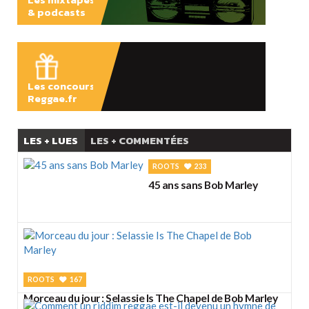
& podcasts
ÉCOUTER
Les concours
Reggae.fr
LES + LUES
LES + COMMENTÉES
ROOTS
233
45 ans sans Bob Marley
ROOTS
167
Morceau du jour : Selassie Is The Chapel de Bob Marley