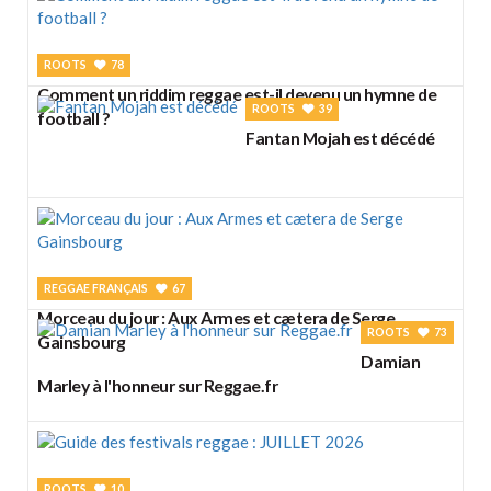
ROOTS
78
Comment un riddim reggae est-il devenu un hymne de
ROOTS
39
football ?
Fantan Mojah est décédé
REGGAE FRANÇAIS
67
Morceau du jour : Aux Armes et cætera de Serge
ROOTS
73
Gainsbourg
Damian
Marley à l'honneur sur Reggae.fr
ROOTS
10