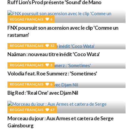
Ruff Lion's Prod présente 'Sound' de Mano
REGGAE FRANÇAIS
6
FNX poursuit son ascension avec le clip 'Comme un
rastaman'
REGGAE FRANÇAIS
32
Naâman : nouveau titre inédit 'Coco Wata'
REGGAE FRANÇAIS
3
Volodia feat. Roe Summerz : 'Sometimes'
REGGAE FRANÇAIS
6
Big Red : 'Real One' avec Djam Nil
REGGAE FRANÇAIS
67
Morceau du jour : Aux Armes et cætera de Serge
Gainsbourg