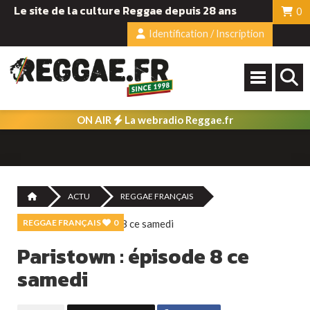
Le site de la culture Reggae depuis 28 ans
0
Identification / Inscription
ON AIR
La webradio Reggae.fr
ACTU
REGGAE FRANÇAIS
REGGAE FRANÇAIS
0
Paristown : épisode 8 ce
samedi