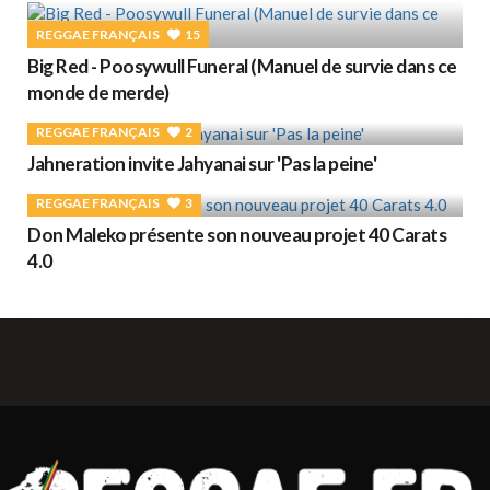
REGGAE FRANÇAIS
15
Big Red - Poosywull Funeral (Manuel de survie dans ce
monde de merde)
REGGAE FRANÇAIS
2
Jahneration invite Jahyanai sur 'Pas la peine'
REGGAE FRANÇAIS
3
Don Maleko présente son nouveau projet 40 Carats
4.0