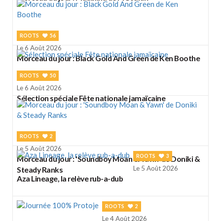
ROOTS
56
Le 6 Août 2026
Morceau du jour : Black Gold And Green de Ken Boothe
ROOTS
50
Le 6 Août 2026
Sélection spéciale Fête nationale jamaïcaine
ROOTS
2
Le 5 Août 2026
ROOTS
3
Morceau du jour : 'Soundboy Moan & Yawn' de Doniki &
Le 5 Août 2026
Steady Ranks
Aza Lineage, la relève rub-a-dub
ROOTS
2
Le 4 Août 2026