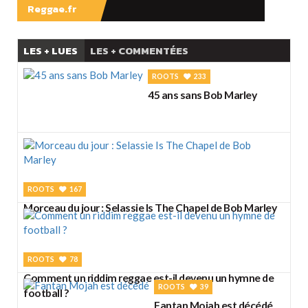
Reggae.fr
LES + LUES
LES + COMMENTÉES
ROOTS
233
45 ans sans Bob Marley
ROOTS
167
Morceau du jour : Selassie Is The Chapel de Bob Marley
ROOTS
78
Comment un riddim reggae est-il devenu un hymne de
ROOTS
39
football ?
Fantan Mojah est décédé