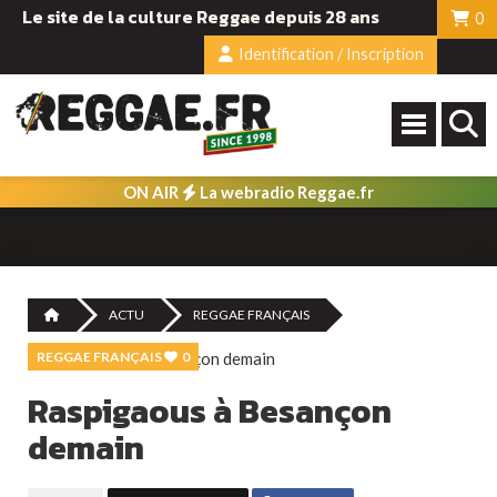
Le site de la culture Reggae depuis 28 ans
0
Identification / Inscription
ON AIR
La webradio Reggae.fr
ACTU
REGGAE FRANÇAIS
REGGAE FRANÇAIS
0
Raspigaous à Besançon
demain