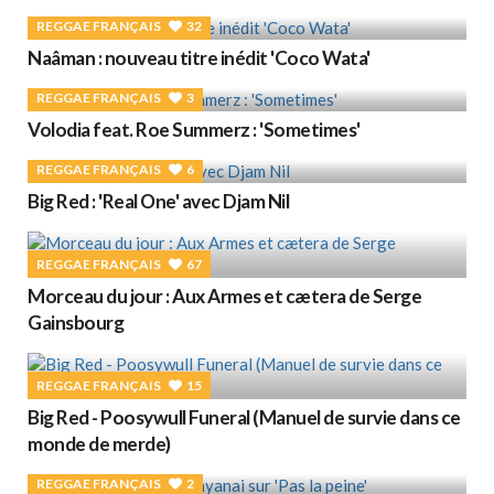
REGGAE FRANÇAIS
32
Naâman : nouveau titre inédit 'Coco Wata'
REGGAE FRANÇAIS
3
Volodia feat. Roe Summerz : 'Sometimes'
REGGAE FRANÇAIS
6
Big Red : 'Real One' avec Djam Nil
REGGAE FRANÇAIS
67
Morceau du jour : Aux Armes et cætera de Serge
Gainsbourg
REGGAE FRANÇAIS
15
Big Red - Poosywull Funeral (Manuel de survie dans ce
monde de merde)
REGGAE FRANÇAIS
2