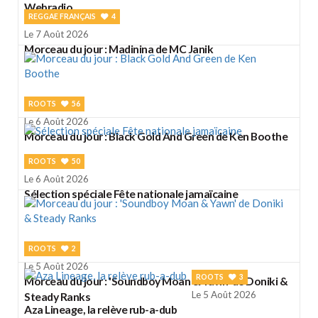
Webradio
REGGAE FRANÇAIS
4
Le 7 Août 2026
Morceau du jour : Madinina de MC Janik
ROOTS
56
Le 6 Août 2026
Morceau du jour : Black Gold And Green de Ken Boothe
ROOTS
50
Le 6 Août 2026
Sélection spéciale Fête nationale jamaïcaine
ROOTS
2
Le 5 Août 2026
ROOTS
3
Morceau du jour : 'Soundboy Moan & Yawn' de Doniki &
Le 5 Août 2026
Steady Ranks
Aza Lineage, la relève rub-a-dub