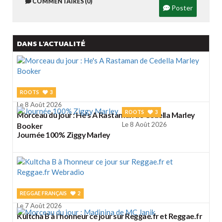
COMMENTAIRES (0)
Poster
DANS L'ACTUALITÉ
ROOTS
3
Le 8 Août 2026
ROOTS
3
Morceau du jour : He's A Rastaman de Cedella Marley
Le 8 Août 2026
Booker
Journée 100% Ziggy Marley
REGGAE FRANÇAIS
2
Le 7 Août 2026
Kultcha B à l'honneur ce jour sur Reggae.fr et Reggae.fr