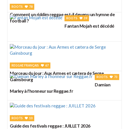
ROOTS
78
Comment un riddim reggae est-il devenu un hymne de
ROOTS
39
football ?
Fantan Mojah est décédé
REGGAE FRANÇAIS
67
Morceau du jour : Aux Armes et cætera de Serge
ROOTS
73
Gainsbourg
Damian
Marley à l'honneur sur Reggae.fr
ROOTS
10
Guide des festivals reggae : JUILLET 2026