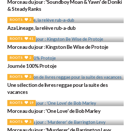
Morceau du jour : 'Soundboy Moan & Yawn' de Doniki
& Steady Ranks
ROOTS
3
Aza Lineage, la relève rub-a-dub
ROOTS
41
Morceau du jour : Kingston Be Wise de Protoje
ROOTS
2
Journée 100% Protoje
ROOTS
2
Une sélection de livres reggae pour la suite des
vacances
ROOTS
19
Morceau du jour : 'One Love' de Bob Marley
ROOTS
3
Morceau du jour : 'Murderer' de Barrington Levy