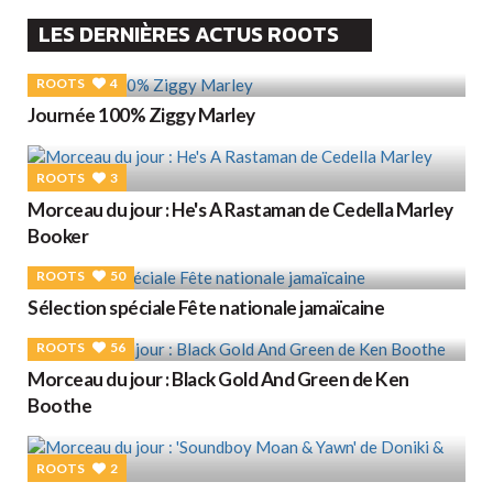
LES DERNIÈRES ACTUS ROOTS
ROOTS
4
Journée 100% Ziggy Marley
ROOTS
3
Morceau du jour : He's A Rastaman de Cedella Marley
Booker
ROOTS
50
Sélection spéciale Fête nationale jamaïcaine
ROOTS
56
Morceau du jour : Black Gold And Green de Ken
Boothe
ROOTS
2