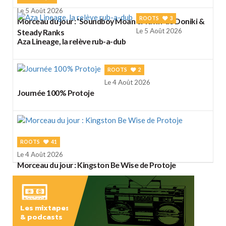
Le 5 Août 2026
ROOTS
3
Morceau du jour : 'Soundboy Moan & Yawn' de Doniki &
Le 5 Août 2026
Steady Ranks
Aza Lineage, la relève rub-a-dub
ROOTS
2
Le 4 Août 2026
Journée 100% Protoje
ROOTS
41
Le 4 Août 2026
Morceau du jour : Kingston Be Wise de Protoje
Les mixtapes
& podcasts