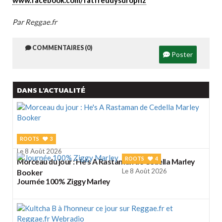
www.facebook.com/fatfreddysdropnz
Par Reggae.fr
COMMENTAIRES (0)
Poster
DANS L'ACTUALITÉ
ROOTS
3
Le 8 Août 2026
ROOTS
4
Morceau du jour : He's A Rastaman de Cedella Marley
Le 8 Août 2026
Booker
Journée 100% Ziggy Marley