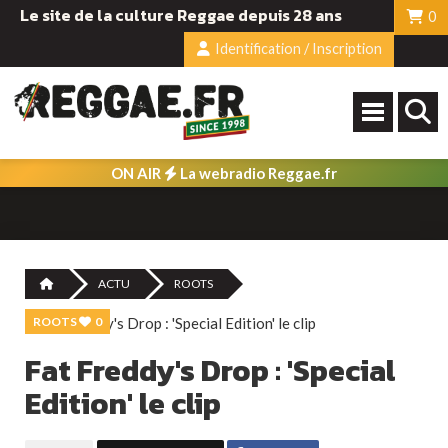
Le site de la culture Reggae depuis 28 ans
0
Identification / Inscription
ON AIR
La webradio Reggae.fr
ACTU
ROOTS
ROOTS
0
Fat Freddy's Drop : 'Special
Edition' le clip