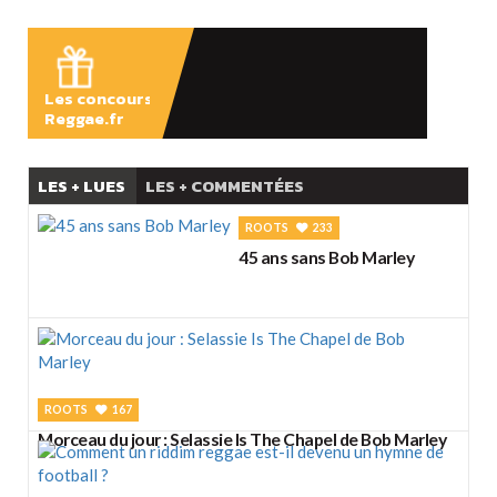
ÉCOUTER
Les concours
Reggae.fr
LES + LUES
LES + COMMENTÉES
ROOTS
233
45 ans sans Bob Marley
ROOTS
167
Morceau du jour : Selassie Is The Chapel de Bob Marley