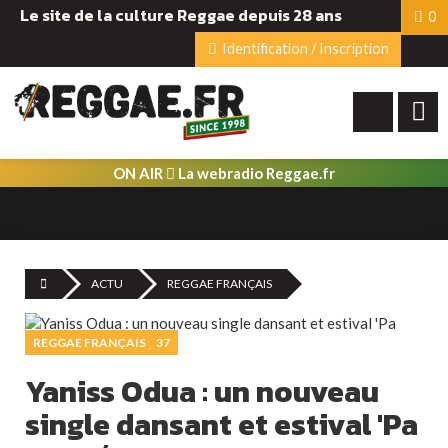
Le site de la culture Reggae depuis 28 ans
0
Identification / Inscription
ON AIR
La webradio Reggae.fr
ACTU
REGGAE FRANÇAIS
REGGAE FRANÇAIS
37
Yaniss Odua : un nouveau
single dansant et estival 'Pa