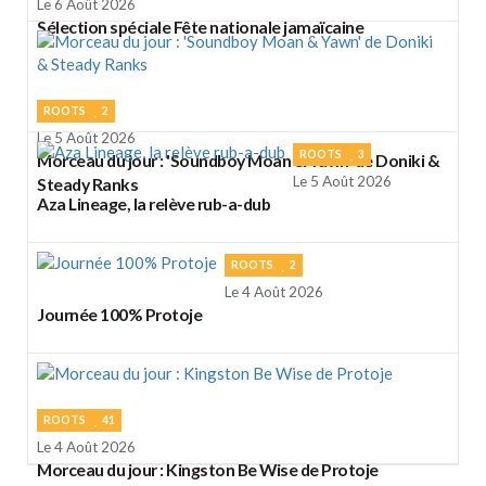
Le 6 Août 2026
Sélection spéciale Fête nationale jamaïcaine
ROOTS
2
Le 5 Août 2026
ROOTS
3
Morceau du jour : 'Soundboy Moan & Yawn' de Doniki &
Le 5 Août 2026
Steady Ranks
Aza Lineage, la relève rub-a-dub
ROOTS
2
Le 4 Août 2026
Journée 100% Protoje
ROOTS
41
Le 4 Août 2026
Morceau du jour : Kingston Be Wise de Protoje