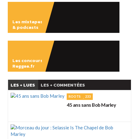
Les mixtapes
& podcasts
ÉCOUTER
Les concours
Reggae.fr
LES + LUES
LES + COMMENTÉES
ROOTS
233
45 ans sans Bob Marley