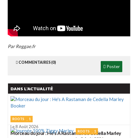
Par Reggae.fr
COMMENTAIRES (0)
Poster
DANS L'ACTUALITÉ
ROOTS
1
Le 8 Août 2026
ROOTS
1
Morceau du jour : He's A Rastaman de Cedella Marley