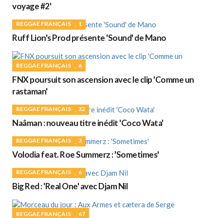
voyage #2'
REGGAE FRANÇAIS
1
Ruff Lion's Prod présente 'Sound' de Mano
REGGAE FRANÇAIS
6
FNX poursuit son ascension avec le clip 'Comme un
rastaman'
REGGAE FRANÇAIS
32
Naâman : nouveau titre inédit 'Coco Wata'
REGGAE FRANÇAIS
3
Volodia feat. Roe Summerz : 'Sometimes'
REGGAE FRANÇAIS
6
Big Red : 'Real One' avec Djam Nil
REGGAE FRANÇAIS
67