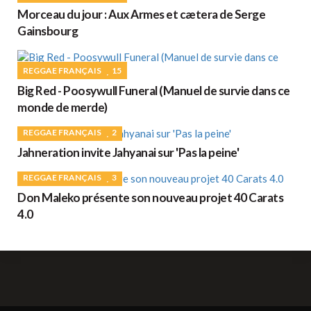
Morceau du jour : Aux Armes et cætera de Serge
Gainsbourg
REGGAE FRANÇAIS
15
Big Red - Poosywull Funeral (Manuel de survie dans ce
monde de merde)
REGGAE FRANÇAIS
2
Jahneration invite Jahyanai sur 'Pas la peine'
REGGAE FRANÇAIS
3
Don Maleko présente son nouveau projet 40 Carats
4.0