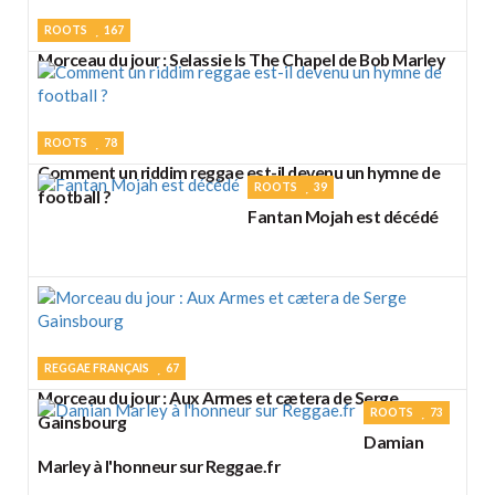
ROOTS
167
Morceau du jour : Selassie Is The Chapel de Bob Marley
ROOTS
78
Comment un riddim reggae est-il devenu un hymne de
ROOTS
39
football ?
Fantan Mojah est décédé
REGGAE FRANÇAIS
67
Morceau du jour : Aux Armes et cætera de Serge
ROOTS
73
Gainsbourg
Damian
Marley à l'honneur sur Reggae.fr