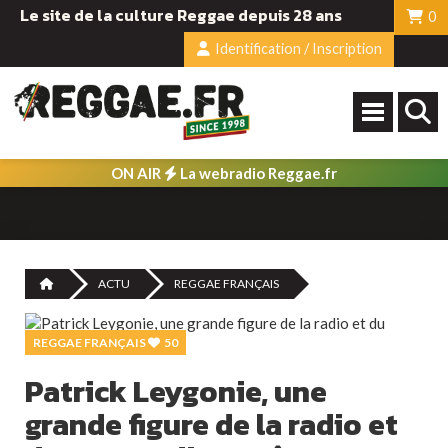
Le site de la culture Reggae depuis 28 ans
0
Identification / Inscription
ON AIR
La webradio Reggae.fr
ACTU
REGGAE FRANÇAIS
REGGAE FRANÇAIS
50
Patrick Leygonie, une
grande figure de la radio et