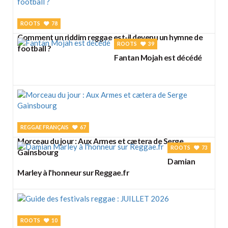
ROOTS
78
Comment un riddim reggae est-il devenu un hymne de
ROOTS
39
football ?
Fantan Mojah est décédé
REGGAE FRANÇAIS
67
Morceau du jour : Aux Armes et cætera de Serge
ROOTS
73
Gainsbourg
Damian
Marley à l'honneur sur Reggae.fr
ROOTS
10