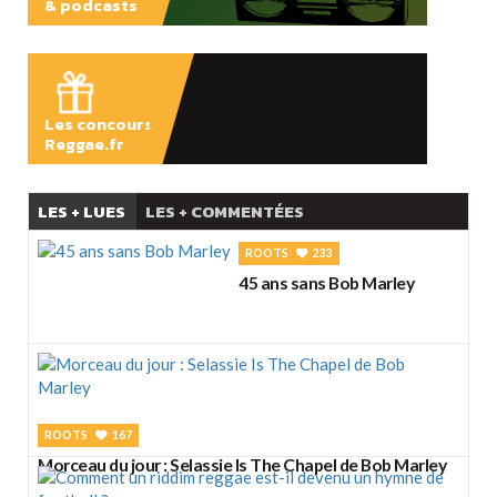
& podcasts
ÉCOUTER
Les concours
Reggae.fr
LES + LUES
LES + COMMENTÉES
ROOTS
233
45 ans sans Bob Marley
ROOTS
167
Morceau du jour : Selassie Is The Chapel de Bob Marley