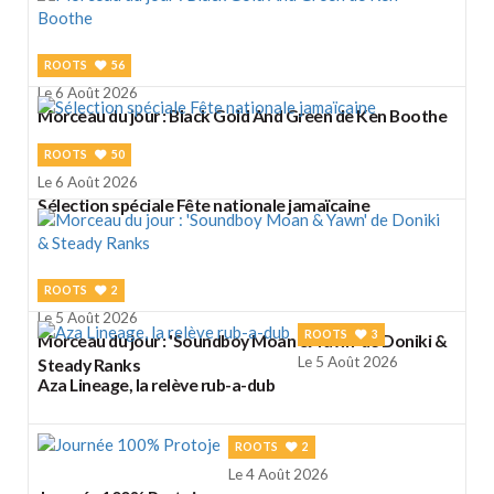
ROOTS
56
Le 6 Août 2026
Morceau du jour : Black Gold And Green de Ken Boothe
ROOTS
50
Le 6 Août 2026
Sélection spéciale Fête nationale jamaïcaine
ROOTS
2
Le 5 Août 2026
ROOTS
3
Morceau du jour : 'Soundboy Moan & Yawn' de Doniki &
Le 5 Août 2026
Steady Ranks
Aza Lineage, la relève rub-a-dub
ROOTS
2
Le 4 Août 2026