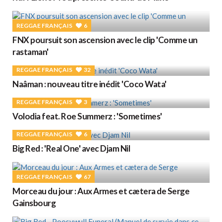
REGGAE FRANÇAIS
6
FNX poursuit son ascension avec le clip 'Comme un
rastaman'
REGGAE FRANÇAIS
32
Naâman : nouveau titre inédit 'Coco Wata'
REGGAE FRANÇAIS
3
Volodia feat. Roe Summerz : 'Sometimes'
REGGAE FRANÇAIS
6
Big Red : 'Real One' avec Djam Nil
REGGAE FRANÇAIS
67
Morceau du jour : Aux Armes et cætera de Serge
Gainsbourg