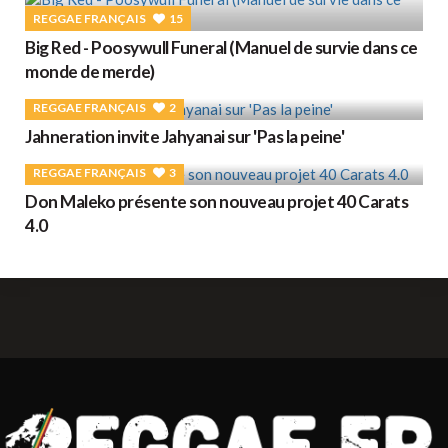
REGGAE FRANÇAIS
15
Big Red - Poosywull Funeral (Manuel de survie dans ce
monde de merde)
REGGAE FRANÇAIS
2
Jahneration invite Jahyanai sur 'Pas la peine'
REGGAE FRANÇAIS
3
Don Maleko présente son nouveau projet 40 Carats
4.0