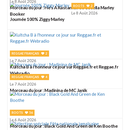
Le 8 Août 2026
ROOTS
2
Morceau du jour : He's A Rastaman de Cedella Marley
Le 8 Août 2026
Booker
Journée 100% Ziggy Marley
REGGAE FRANÇAIS
2
Le 7 Août 2026
Kultcha B à l'honneur ce jour sur Reggae.fr et Reggae.fr
Webradio
REGGAE FRANÇAIS
4
Le 7 Août 2026
Morceau du jour : Madinina de MC Janik
ROOTS
56
Le 6 Août 2026
Morceau du jour : Black Gold And Green de Ken Boothe