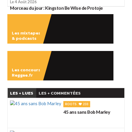
Le 4 Août 2026
Morceau du jour : Kingston Be Wise de Protoje
Les mixtapes
& podcasts
ÉCOUTER
Les concours
Reggae.fr
LES + LUES
LES + COMMENTÉES
ROOTS
233
45 ans sans Bob Marley