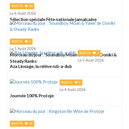
ROOTS
50
Le 6 Août 2026
Sélection spéciale Fête nationale jamaïcaine
ROOTS
2
Le 5 Août 2026
ROOTS
3
Morceau du jour : 'Soundboy Moan & Yawn' de Doniki &
Le 5 Août 2026
Steady Ranks
Aza Lineage, la relève rub-a-dub
ROOTS
2
Le 4 Août 2026
Journée 100% Protoje
ROOTS
41