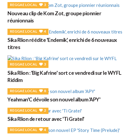
REGGAE LOCAL
3
Nouveau clip de Kom Zot, groupe pionnier
réunionnais
REGGAE LOCAL
4
Sika Rlion réédite 'Endemik', enrichi de 6 nouveaux
titres
REGGAE LOCAL
3
Sika Rlion : 'Big Kafrine' sort ce vendredi sur le WYFL
Riddim
REGGAE LOCAL
8
Yeahman'C dévoile son nouvel album 'APY'
REGGAE LOCAL
2
Sika Rlion de retour avec 'Ti Gratel'
REGGAE LOCAL
4