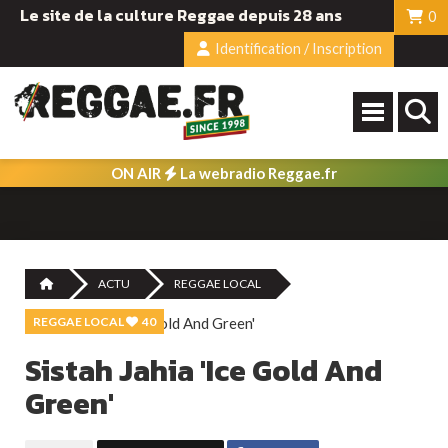
Le site de la culture Reggae depuis 28 ans
0
Identification / Inscription
ON AIR
La webradio Reggae.fr
ACTU
REGGAE LOCAL
REGGAE LOCAL
40
Sistah Jahia 'Ice Gold And
Green'