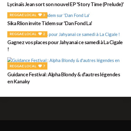
Lycinaïs Jean sort son nouvel EP 'Story Time (Prelude)'
REGGAE LOCAL
3
Sika Rlion invite Tidem sur 'Dan Fond La'
REGGAE LOCAL
2
Gagnez vos places pour Jahyanai ce samedi à La Cigale
!
REGGAE LOCAL
7
Guidance Festival : Alpha Blondy & d'autres légendes
en Kanaky