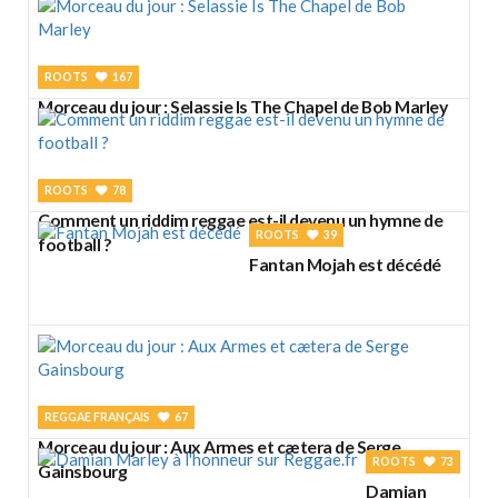
ROOTS
167
Morceau du jour : Selassie Is The Chapel de Bob Marley
ROOTS
78
Comment un riddim reggae est-il devenu un hymne de
ROOTS
39
football ?
Fantan Mojah est décédé
REGGAE FRANÇAIS
67
Morceau du jour : Aux Armes et cætera de Serge
ROOTS
73
Gainsbourg
Damian