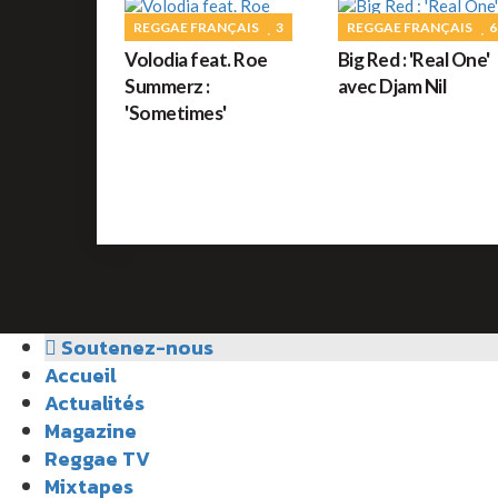
REGGAE FRANÇAIS
3
REGGAE FRANÇAIS
6
Volodia feat. Roe
Big Red : 'Real One'
Summerz :
avec Djam Nil
'Sometimes'
Soutenez-nous
Accueil
Actualités
Magazine
Reggae TV
Mixtapes