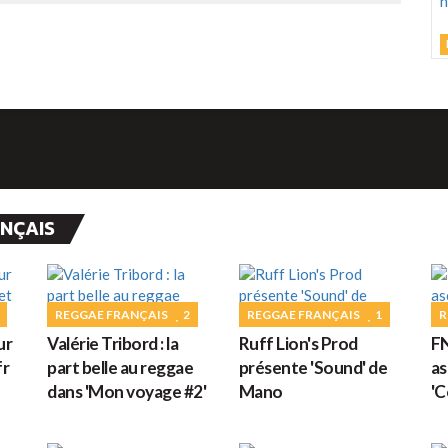
J
C
h
d
ANÇAIS
M
G
REGGAE FRANÇAIS
2
REGGAE FRANÇAIS
1
R
ur
Valérie Tribord : la
Ruff Lion's Prod
FN
D
fr
part belle au reggae
présente 'Sound' de
as
dans 'Mon voyage #2'
Mano
'C