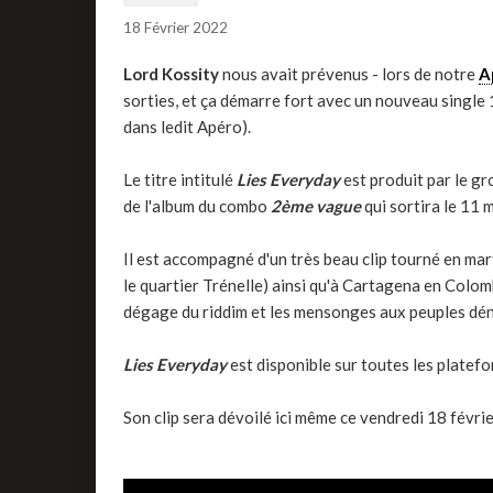
18 Février 2022
Lord Kossity
nous avait prévenus - lors de notre
A
sorties, et ça démarre fort avec un nouveau single
dans ledit Apéro).
Le titre intitulé
Lies Everyday
est produit par le g
de l'album du combo
2ème vague
qui sortira le 11 
Il est accompagné d'un très beau clip tourné en mar
le quartier Trénelle) ainsi qu'à Cartagena en Colomb
dégage du riddim et les mensonges aux peuples déno
Lies Everyday
est disponible sur toutes les platef
Son clip sera dévoilé ici même ce vendredi 18 févrie