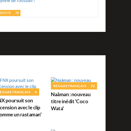
Le 4 Août 2026
ournée 100% Protoje
ROOTS
78
omment un riddim reggae est-il devenu un
ROOTS
39
ymne de football ?
Fantan Mojah est
écédé
REGGAE FRANÇAIS
67
orceau du jour : Aux Armes et cætera de Serge
REGGAE FRANÇAIS
32
ainsbourg
EGGAE FRANÇAIS
6
Naâman : nouveau
ROOTS
73
X poursuit son
titre inédit 'Coco
amian Marley à l'honneur sur Reggae.fr
cension avec le clip
Wata'
omme un rastaman'
ROOTS
10