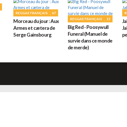
G
REGGAE FRANÇAIS
67
R
REGGAE FRANÇAIS
15
Morceau du jour : Aux
Ja
Big Red - Poosywull
Armes et cætera de
Ja
M
Funeral (Manuel de
Serge Gainsbourg
pe
survie dans ce monde
de merde)
H
L
s