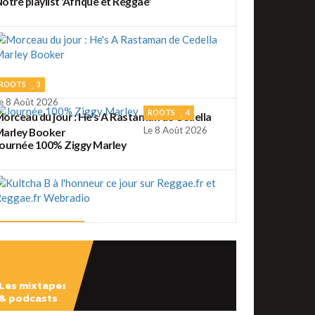
otre playlist 'Afrique et Reggae'
ROOTS
3
e 8 Août 2026
ROOTS
4
orceau du jour : He's A Rastaman de Cedella
Le 8 Août 2026
arley Booker
ournée 100% Ziggy Marley
REGGAE FRANÇAIS
2
e 7 Août 2026
ultcha B à l'honneur ce jour sur Reggae.fr et
eggae.fr Webradio
Les mixtapes
REGGAE FRANÇAIS
4
& podcasts
e 7 Août 2026