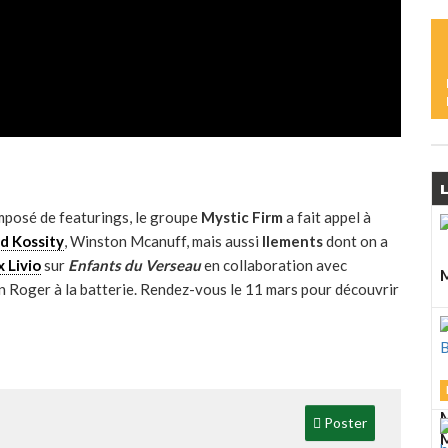
M
L
M
L
L
S
posé de featurings, le groupe
Mystic Firm
a fait appel à
d Kossity
, Winston Mcanuff, mais aussi
Ilements
dont on a
 Livio
sur
Enfants du Verseau
en collaboration avec
M
 Roger à la batterie. Rendez-vous le 11 mars pour découvrir
L
M
D
A
M
Poster
M