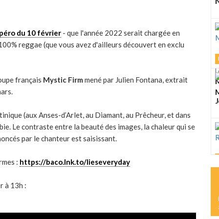
N
péro du 10 février
- que l'année 2022 serait chargée en
 100% reggae (que vous avez d'ailleurs découvert en exclu
L
roupe français
Mystic Firm
mené par Julien Fontana, extrait
M
mars.
M
J
tinique (aux Anses-d’Arlet, au Diamant, au Prêcheur, et dans
ie. Le contraste entre la beauté des images, la chaleur qui se
ncés par le chanteur est saisissant.
ormes :
https://baco.lnk.to/lieseveryday
L
K
r à 13h :
R
L