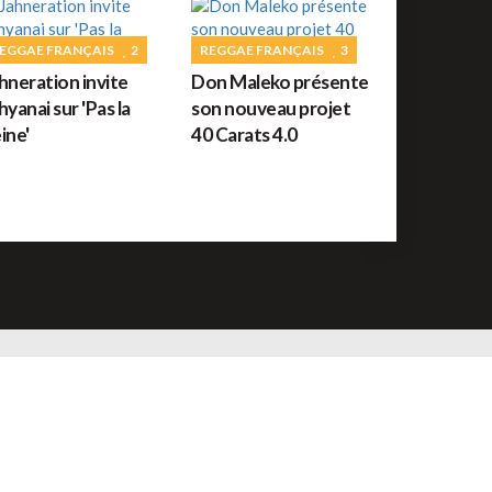
uide des festivals reggae : JUILLET 2026
EGGAE FRANÇAIS
2
REGGAE FRANÇAIS
3
hneration invite
Don Maleko présente
ROOTS
56
hyanai sur 'Pas la
son nouveau projet
orceau du jour : War de Bob Marley
ine'
40 Carats 4.0
REGGAE FRANÇAIS
61
ommage à Tonton David ce jour sur Reggae.fr
REGGAE AFRICAIN
12
idiop aux auditions à l'aveugle de The Voice ce
amedi