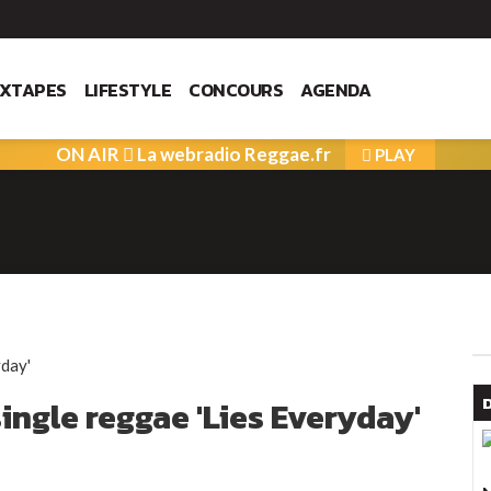
IXTAPES
LIFESTYLE
CONCOURS
AGENDA
ON AIR
La webradio Reggae.fr
PLAY
ingle reggae 'Lies Everyday'