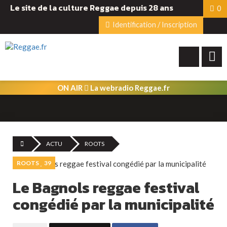
Le site de la culture Reggae depuis 28 ans
0
Identification / Inscription
ON AIR
La webradio Reggae.fr
ACTU
ROOTS
ROOTS
39
Le Bagnols reggae festival
congédié par la municipalité