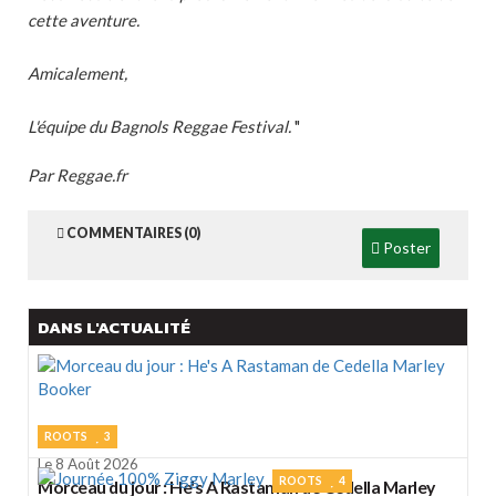
cette aventure.
Amicalement,
L'équipe du Bagnols Reggae Festival.
"
Par Reggae.fr
COMMENTAIRES (0)
Poster
DANS L'ACTUALITÉ
ROOTS
3
Le 8 Août 2026
ROOTS
4
Morceau du jour : He's A Rastaman de Cedella Marley