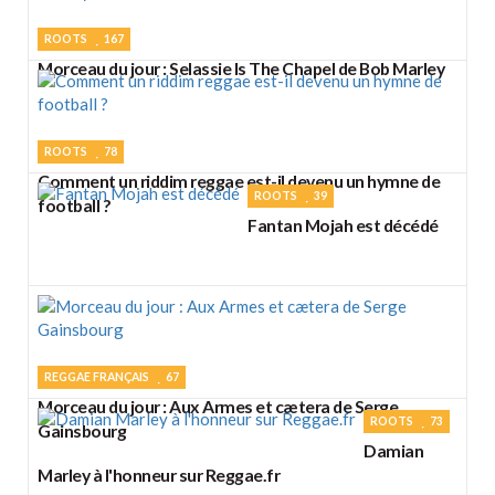
ROOTS
167
Morceau du jour : Selassie Is The Chapel de Bob Marley
ROOTS
78
Comment un riddim reggae est-il devenu un hymne de
ROOTS
39
football ?
Fantan Mojah est décédé
REGGAE FRANÇAIS
67
Morceau du jour : Aux Armes et cætera de Serge
ROOTS
73
Gainsbourg
Damian
Marley à l'honneur sur Reggae.fr