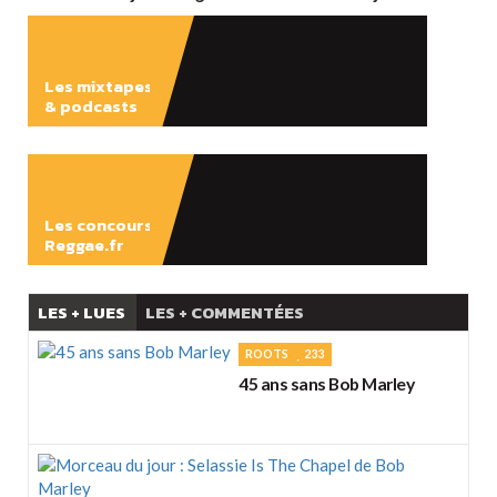
Les mixtapes
& podcasts
ÉCOUTER
Les concours
Reggae.fr
LES + LUES
LES + COMMENTÉES
ROOTS
233
45 ans sans Bob Marley