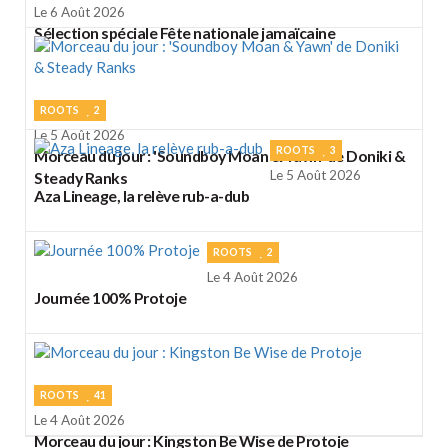
Le 6 Août 2026
Sélection spéciale Fête nationale jamaïcaine
ROOTS
2
Le 5 Août 2026
ROOTS
3
Morceau du jour : 'Soundboy Moan & Yawn' de Doniki &
Le 5 Août 2026
Steady Ranks
Aza Lineage, la relève rub-a-dub
ROOTS
2
Le 4 Août 2026
Journée 100% Protoje
ROOTS
41
Le 4 Août 2026
Morceau du jour : Kingston Be Wise de Protoje