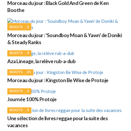
Morceau du jour : Black Gold And Green de Ken
Boothe
ROOTS
2
Morceau du jour : 'Soundboy Moan & Yawn' de Doniki
& Steady Ranks
ROOTS
3
Aza Lineage, la relève rub-a-dub
ROOTS
41
Morceau du jour : Kingston Be Wise de Protoje
ROOTS
2
Journée 100% Protoje
ROOTS
2
Une sélection de livres reggae pour la suite des
vacances