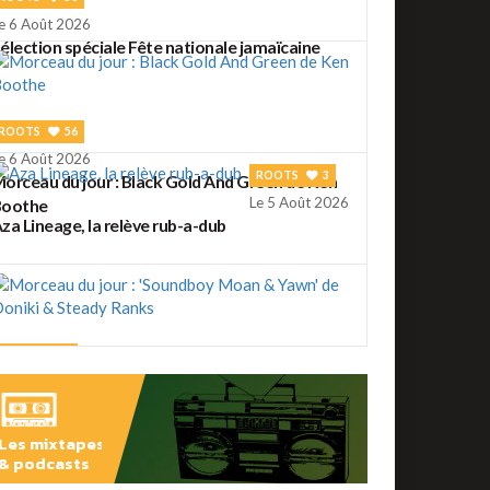
e 6 Août 2026
élection spéciale Fête nationale jamaïcaine
ROOTS
56
e 6 Août 2026
ROOTS
3
orceau du jour : Black Gold And Green de Ken
Le 5 Août 2026
Boothe
za Lineage, la relève rub-a-dub
ROOTS
2
e 5 Août 2026
orceau du jour : 'Soundboy Moan & Yawn' de
oniki & Steady Ranks
Les mixtapes
ROOTS
41
& podcasts
e 4 Août 2026