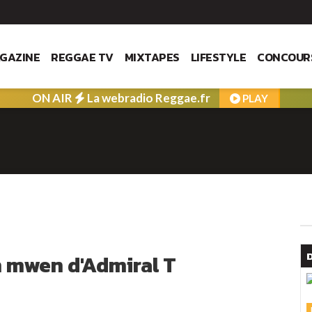
GAZINE
REGGAE TV
MIXTAPES
LIFESTYLE
CONCOUR
ON AIR
La webradio Reggae.fr
PLAY
n mwen d'Admiral T