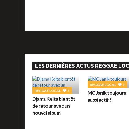
LES DERNIÈRES ACTUS REGGAE LO
REGGAE LOCAL
5
REGGAE LOCAL
3
MC Janik toujours
Djama Keita bientôt
aussi actif !
de retour avec un
nouvel album