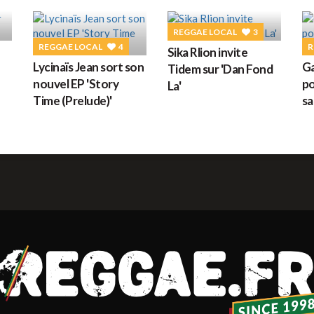
G
REGGAE LOCAL
3
REGGAE LOCAL
4
R
Sika Rlion invite
Lycinaïs Jean sort son
Ga
Tidem sur 'Dan Fond
M
nouvel EP 'Story
po
La'
Time (Prelude)'
sa
H
L
s