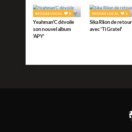
REGGAE LOCAL
8
REGGAE LOCAL
2
Yeahman'C dévoile
Sika Rlion de retour
son nouvel album
avec 'Ti Gratel'
'APY'