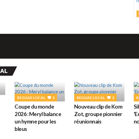
d
L
C
M
h
d
CAL
M
G
REGGAE LOCAL
2
REGGAE LOCAL
3
R
Coupe du monde
Nouveau clip de Kom
Si
D
2026 : Meryl balance
Zot, groupe pionnier
'E
un hymne pour les
réunionnais
no
bleus