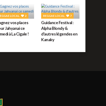
uide des festivals reggae : JUILLET 2026
EGGAE LOCAL
2
REGGAE LOCAL
7
ROOTS
56
gnez vos places
Guidance Festival :
orceau du jour : War de Bob Marley
ur Jahyanai ce
Alpha Blondy &
medi à La Cigale !
d'autres légendes en
Kanaky
REGGAE FRANÇAIS
61
ommage à Tonton David ce jour sur Reggae.fr
REGGAE AFRICAIN
12
idiop aux auditions à l'aveugle de The Voice ce
amedi