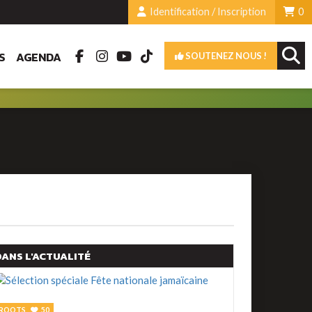
Identification / Inscription
0
S
AGENDA
SOUTENEZ NOUS !
DANS L'ACTUALITÉ
ROOTS
50