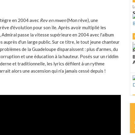
L
S
ntègre en 2004 avec
Rev en mwen
(Mon rêve), une
êve d'évolution pour son île. Après avoir multiplié les
, Admiral passe la vitesse supérieure en 2004 avec l'album
s auprès d'un large public. Sur ce titre, le tout jeune chanteur
L
s problèmes de la Guadeloupe disparaissent : plus d'armes, du
M
 corruption et une éducation à la hauteur. Posés sur un riddim
A
rne et traditionnelle, les lyrics défilent à un rythme
rrait alors une ascension qui n'a jamais cessé depuis !
L
M
D
L