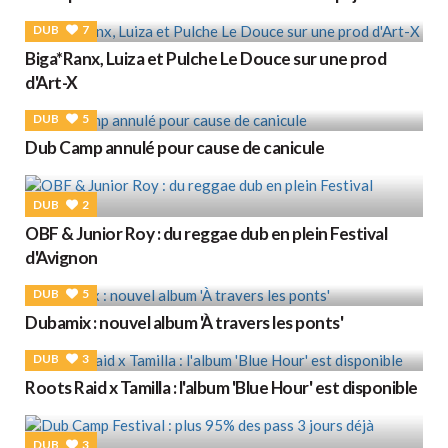
DUB
7
Biga*Ranx, Luiza et Pulche Le Douce sur une prod
d'Art-X
DUB
5
Dub Camp annulé pour cause de canicule
DUB
2
OBF & Junior Roy : du reggae dub en plein Festival
d'Avignon
DUB
5
Dubamix : nouvel album 'À travers les ponts'
DUB
3
Roots Raid x Tamilla : l'album 'Blue Hour' est disponible
DUB
3