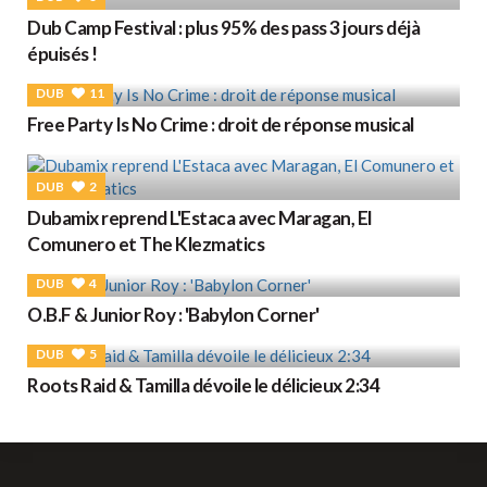
Dub Camp Festival : plus 95% des pass 3 jours déjà
épuisés !
DUB
11
Free Party Is No Crime : droit de réponse musical
DUB
2
Dubamix reprend L'Estaca avec Maragan, El
Comunero et The Klezmatics
DUB
4
O.B.F & Junior Roy : 'Babylon Corner'
DUB
5
Roots Raid & Tamilla dévoile le délicieux 2:34