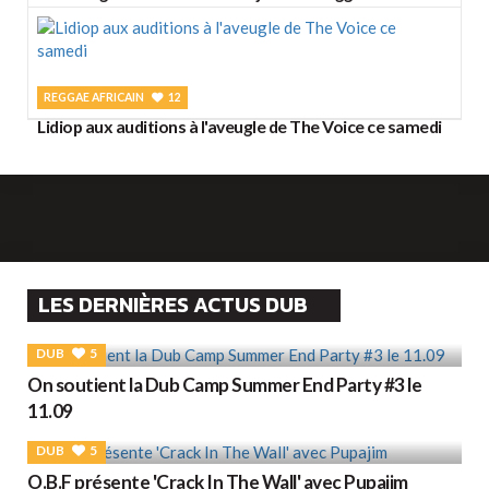
REGGAE AFRICAIN
12
Lidiop aux auditions à l'aveugle de The Voice ce samedi
LES DERNIÈRES ACTUS DUB
DUB
5
On soutient la Dub Camp Summer End Party #3 le
11.09
DUB
5
O.B.F présente 'Crack In The Wall' avec Pupajim