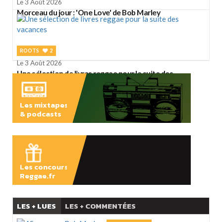
Le 3 Août 2026
Morceau du jour : 'One Love' de Bob Marley
ROOTS
2
Le 3 Août 2026
Une sélection de livres reggae pour la suite des
vacances
Les mixtapes
& podcasts
ÉCOUTER
Les concours
Reggae.fr
LES + LUES
LES + COMMENTÉES