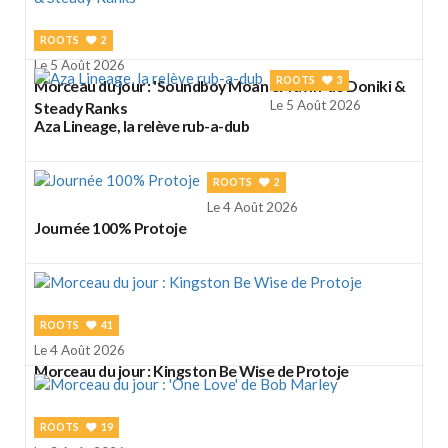
ROOTS
2
Le 5 Août 2026
ROOTS
3
Morceau du jour : 'Soundboy Moan & Yawn' de Doniki &
Le 5 Août 2026
Steady Ranks
Aza Lineage, la relève rub-a-dub
ROOTS
2
Le 4 Août 2026
Journée 100% Protoje
ROOTS
41
Le 4 Août 2026
Morceau du jour : Kingston Be Wise de Protoje
ROOTS
19