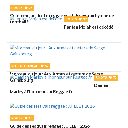
ROOTS
78
Comment un riddim reggae est-il devenu un hymne de
ROOTS
39
football ?
Fantan Mojah est décédé
REGGAE FRANÇAIS
67
Morceau du jour : Aux Armes et cætera de Serge
ROOTS
73
Gainsbourg
Damian
Marley à l'honneur sur Reggae.fr
ROOTS
10
Guide des festivals reggae : JUILLET 2026