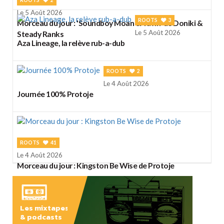
Le 5 Août 2026
ROOTS
3
Morceau du jour : 'Soundboy Moan & Yawn' de Doniki &
Le 5 Août 2026
Steady Ranks
Aza Lineage, la relève rub-a-dub
ROOTS
2
Le 4 Août 2026
Journée 100% Protoje
ROOTS
41
Le 4 Août 2026
Morceau du jour : Kingston Be Wise de Protoje
Les mixtapes
& podcasts