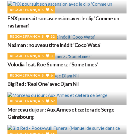
REGGAE FRANÇAIS
6
FNX poursuit son ascension avec le clip 'Comme un
rastaman'
REGGAE FRANÇAIS
32
Naâman : nouveau titre inédit 'Coco Wata'
REGGAE FRANÇAIS
3
Volodia feat. Roe Summerz : 'Sometimes'
REGGAE FRANÇAIS
6
Big Red : 'Real One' avec Djam Nil
REGGAE FRANÇAIS
67
Morceau du jour : Aux Armes et cætera de Serge
Gainsbourg
REGGAE FRANÇAIS
15