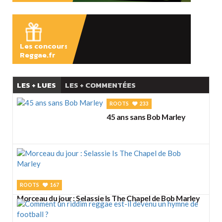
ÉCOUTER
Les concours
Reggae.fr
LES + LUES
LES + COMMENTÉES
ROOTS
233
45 ans sans Bob Marley
ROOTS
167
Morceau du jour : Selassie Is The Chapel de Bob Marley