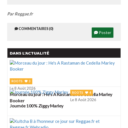
Par Reggae.fr
COMMENTAIRES (0)
Poster
DANS L'ACTUALITÉ
ROOTS
3
Le 8 Août 2026
ROOTS
4
Morceau du jour : He's A Rastaman de Cedella Marley
Le 8 Août 2026
Booker
Journée 100% Ziggy Marley