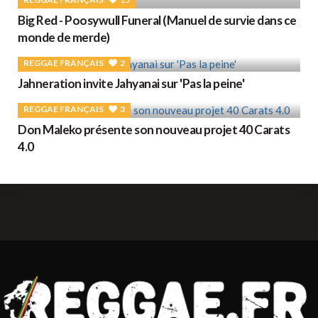
Big Red - Poosywull Funeral (Manuel de survie dans ce
monde de merde)
REGGAE FRANÇAIS
2
Jahneration invite Jahyanai sur 'Pas la peine'
REGGAE FRANÇAIS
3
Don Maleko présente son nouveau projet 40 Carats
4.0