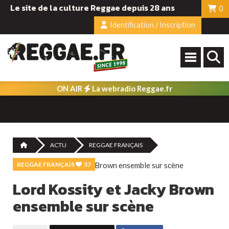
Le site de la culture Reggae depuis 28 ans
0
Identification / Inscription
ON AIR
La webradio Reggae.fr
ACTU
REGGAE FRANÇAIS
REGGAE FRANÇAIS
37
Lord Kossity et Jacky Brown
ensemble sur scène