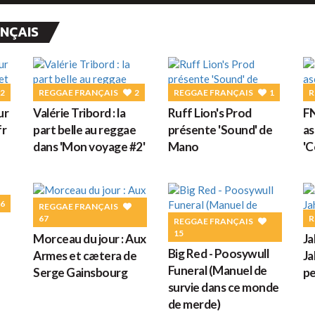
G
ANÇAIS
M
2
REGGAE FRANÇAIS
2
REGGAE FRANÇAIS
1
R
ur
Valérie Tribord : la
Ruff Lion's Prod
FN
fr
part belle au reggae
présente 'Sound' de
as
dans 'Mon voyage #2'
Mano
'C
H
6
REGGAE FRANÇAIS
67
R
REGGAE FRANÇAIS
15
L
Morceau du jour : Aux
Ja
s
Big Red - Poosywull
Armes et cætera de
Ja
Funeral (Manuel de
Serge Gainsbourg
pe
survie dans ce monde
de merde)