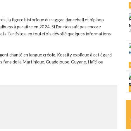
L
M
, la figure historique du reggae dancehall et hip hop
M
albums à paraître en 2024. Si l'on n'en sait pas encore
J
ets, l'artiste a en toutefois dévoilé quelques informations
ment chanté en langue créole. Kossity explique à cet égard
 à ses fans de la Martinique, Guadeloupe, Guyane, Haïti ou
L
K
R
L
M