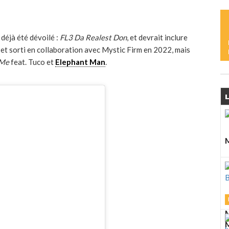
L
M
a déjà été dévoilé :
FL3 Da Realest Don
, et devrait inclure
L
 et sorti en collaboration avec Mystic Firm en 2022, mais
S
 Me
feat. Tuco et
Elephant Man
.
L
L
M
D
A
M
J
M
M