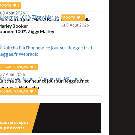
ROOTS
3
e 8 Août 2026
ROOTS
4
orceau du jour : He's A Rastaman de Cedella
Le 8 Août 2026
arley Booker
ournée 100% Ziggy Marley
REGGAE FRANÇAIS
2
e 7 Août 2026
ultcha B à l'honneur ce jour sur Reggae.fr et
eggae.fr Webradio
REGGAE FRANÇAIS
4
e 7 Août 2026
orceau du jour : Madinina de MC Janik
Les mixtapes
& podcasts
ROOTS
56