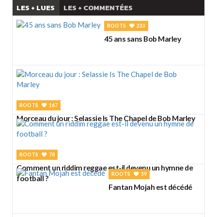
LES + LUES
LES + COMMENTÉES
ROOTS
233
45 ans sans Bob Marley
ROOTS
167
Morceau du jour : Selassie Is The Chapel de Bob Marley
ROOTS
78
Comment un riddim reggae est-il devenu un hymne de
ROOTS
39
football ?
Fantan Mojah est décédé