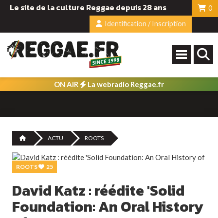
Le site de la culture Reggae depuis 28 ans
0
Identification / Inscription
ON AIR
La webradio Reggae.fr
ACTU
ROOTS
ROOTS
25
David Katz : réédite 'Solid
Foundation: An Oral History