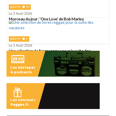
ROOTS
19
Le 3 Août 2026
Morceau du jour : 'One Love' de Bob Marley
ROOTS
2
Le 3 Août 2026
Une sélection de livres reggae pour la suite des
vacances
Les mixtapes
& podcasts
ÉCOUTER
Les concours
Reggae.fr