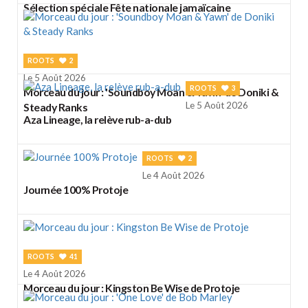
Sélection spéciale Fête nationale jamaïcaine
ROOTS
2
Le 5 Août 2026
ROOTS
3
Morceau du jour : 'Soundboy Moan & Yawn' de Doniki &
Le 5 Août 2026
Steady Ranks
Aza Lineage, la relève rub-a-dub
ROOTS
2
Le 4 Août 2026
Journée 100% Protoje
ROOTS
41
Le 4 Août 2026
Morceau du jour : Kingston Be Wise de Protoje