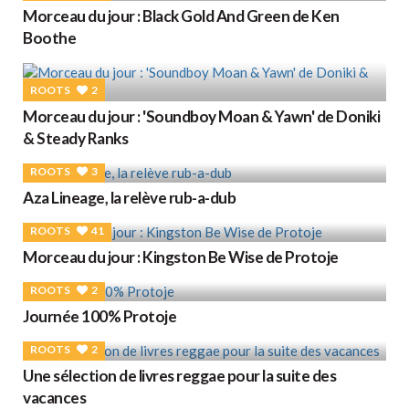
Morceau du jour : Black Gold And Green de Ken
Boothe
ROOTS
2
Morceau du jour : 'Soundboy Moan & Yawn' de Doniki
& Steady Ranks
ROOTS
3
Aza Lineage, la relève rub-a-dub
ROOTS
41
Morceau du jour : Kingston Be Wise de Protoje
ROOTS
2
Journée 100% Protoje
ROOTS
2
Une sélection de livres reggae pour la suite des
vacances