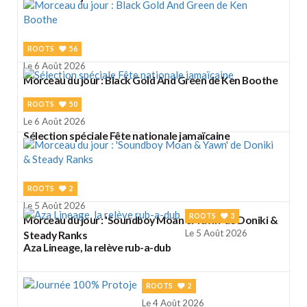
ROOTS
56
Le 6 Août 2026
Morceau du jour : Black Gold And Green de Ken Boothe
ROOTS
50
Le 6 Août 2026
Sélection spéciale Fête nationale jamaïcaine
ROOTS
2
Le 5 Août 2026
ROOTS
3
Morceau du jour : 'Soundboy Moan & Yawn' de Doniki &
Le 5 Août 2026
Steady Ranks
Aza Lineage, la relève rub-a-dub
ROOTS
2
Le 4 Août 2026