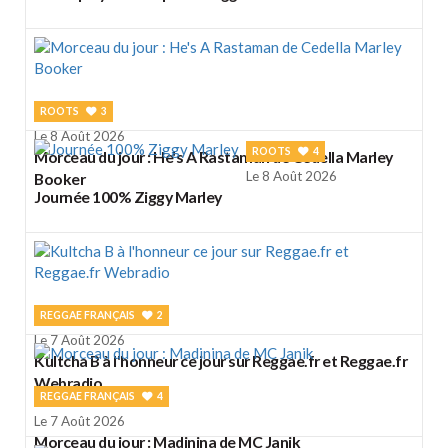
ROOTS
3
Le 8 Août 2026
ROOTS
4
Morceau du jour : He's A Rastaman de Cedella Marley
Le 8 Août 2026
Booker
Journée 100% Ziggy Marley
REGGAE FRANÇAIS
2
Le 7 Août 2026
Kultcha B à l'honneur ce jour sur Reggae.fr et Reggae.fr
Webradio
REGGAE FRANÇAIS
4
Le 7 Août 2026
Morceau du jour : Madinina de MC Janik