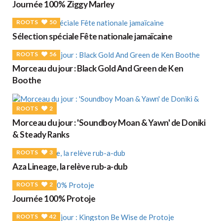
Journée 100% Ziggy Marley
ROOTS
50
Sélection spéciale Fête nationale jamaïcaine
ROOTS
56
Morceau du jour : Black Gold And Green de Ken
Boothe
ROOTS
2
Morceau du jour : 'Soundboy Moan & Yawn' de Doniki
& Steady Ranks
ROOTS
3
Aza Lineage, la relève rub-a-dub
ROOTS
2
Journée 100% Protoje
ROOTS
42