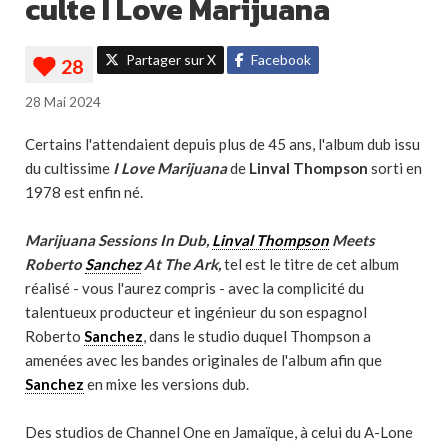
culte I Love Marijuana
Partager sur X
Facebook
28 Mai 2024
Certains l'attendaient depuis plus de 45 ans, l'album dub issu
du cultissime
I Love Marijuana
de
Linval Thompson
sorti en
1978 est enfin né.
Marijuana Sessions In Dub,
Linval Thompson
Meets
Roberto
Sanchez
At The Ark,
tel est le titre de cet album
réalisé - vous l'aurez compris - avec la complicité du
talentueux producteur et ingénieur du son espagnol
Roberto
Sanchez
, dans le studio duquel Thompson a
amenées avec les bandes originales de l'album afin que
Sanchez
en mixe les versions dub.
Des studios de Channel One en Jamaïque, à celui du A-Lone