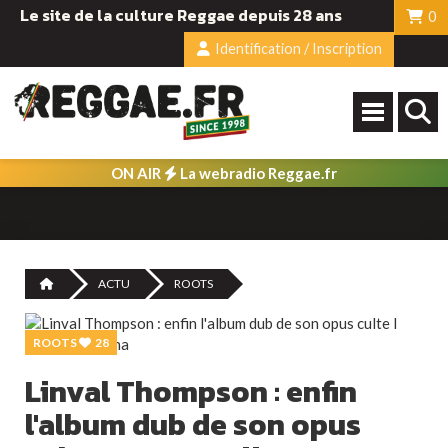
Le site de la culture Reggae depuis 28 ans
0
Identification / Inscription
ON AIR
La webradio Reggae.fr
ACTU
ROOTS
ROOTS
28
Linval Thompson : enfin
l'album dub de son opus