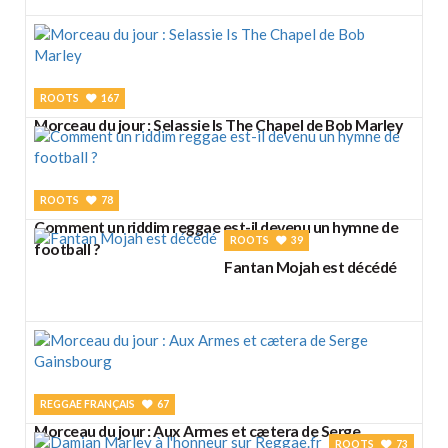
ROOTS
167
Morceau du jour : Selassie Is The Chapel de Bob Marley
ROOTS
78
Comment un riddim reggae est-il devenu un hymne de
ROOTS
39
football ?
Fantan Mojah est décédé
REGGAE FRANÇAIS
67
Morceau du jour : Aux Armes et cætera de Serge
ROOTS
73