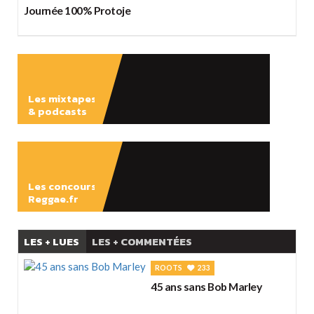
Journée 100% Protoje
Les mixtapes
& podcasts
ÉCOUTER
Les concours
Reggae.fr
LES + LUES
LES + COMMENTÉES
ROOTS
233
45 ans sans Bob Marley