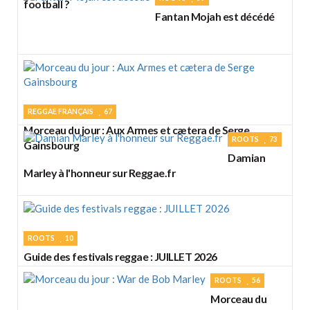
football ?
Fantan Mojah est décédé
REGGAE FRANÇAIS
67
Morceau du jour : Aux Armes et cætera de Serge
ROOTS
73
Gainsbourg
Damian
Marley à l'honneur sur Reggae.fr
ROOTS
10
Guide des festivals reggae : JUILLET 2026
ROOTS
56
Morceau du