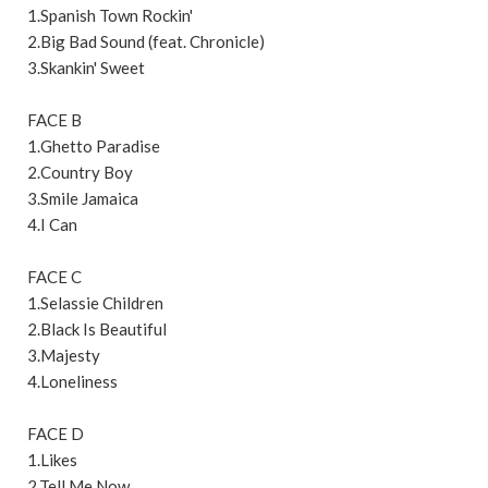
1.Spanish Town Rockin'
2.Big Bad Sound (feat. Chronicle)
3.Skankin' Sweet
FACE B
1.Ghetto Paradise
2.Country Boy
3.Smile Jamaica
4.I Can
FACE C
1.Selassie Children
2.Black Is Beautiful
3.Majesty
4.Loneliness
FACE D
1.Likes
2.Tell Me Now