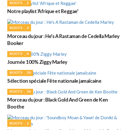
ROOTS
2
Notre playlist 'Afrique et Reggae'
ROOTS
3
Morceau du jour : He's A Rastaman de Cedella Marley
Booker
ROOTS
4
Journée 100% Ziggy Marley
ROOTS
50
Sélection spéciale Fête nationale jamaïcaine
ROOTS
56
Morceau du jour : Black Gold And Green de Ken
Boothe
ROOTS
2