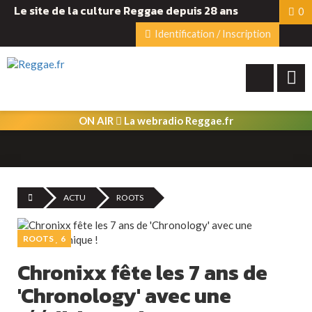
Le site de la culture Reggae depuis 28 ans
0
Identification / Inscription
ON AIR
La webradio Reggae.fr
ACTU
ROOTS
ROOTS
6
Chronixx fête les 7 ans de
'Chronology' avec une