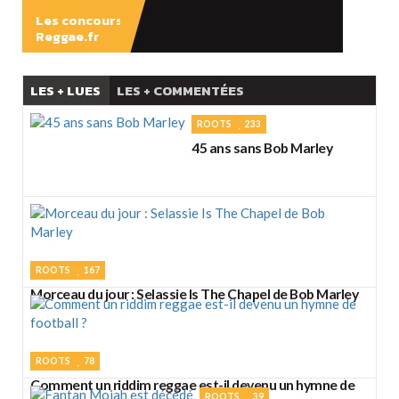
Les concours
Reggae.fr
LES + LUES
LES + COMMENTÉES
ROOTS
233
45 ans sans Bob Marley
ROOTS
167
Morceau du jour : Selassie Is The Chapel de Bob Marley
ROOTS
78
Comment un riddim reggae est-il devenu un hymne de
ROOTS
39