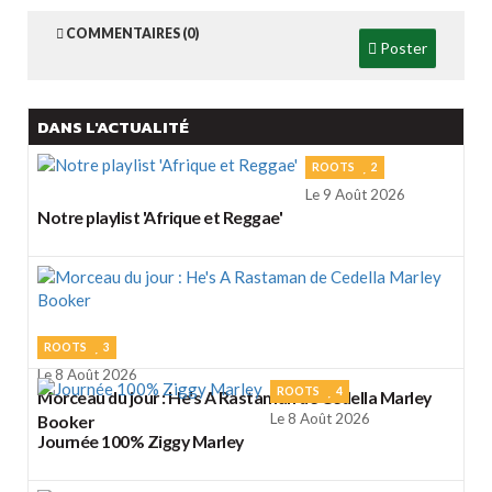
COMMENTAIRES (0)
Poster
DANS L'ACTUALITÉ
ROOTS
2
Le 9 Août 2026
Notre playlist 'Afrique et Reggae'
ROOTS
3
Le 8 Août 2026
ROOTS
4
Morceau du jour : He's A Rastaman de Cedella Marley
Le 8 Août 2026
Booker
Journée 100% Ziggy Marley