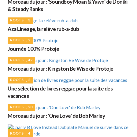
Morceau du jour : 'Soundboy Moan & Yawn' de Doniki
& Steady Ranks
ROOTS
3
Aza Lineage, la relève rub-a-dub
ROOTS
2
Journée 100% Protoje
ROOTS
42
Morceau du jour : Kingston Be Wise de Protoje
ROOTS
2
Une sélection de livres reggae pour la suite des
vacances
ROOTS
20
Morceau du jour : 'One Love' de Bob Marley
ROOTS
4