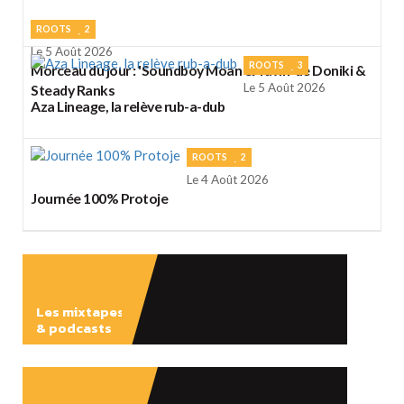
ROOTS
2
Le 5 Août 2026
ROOTS
3
Morceau du jour : 'Soundboy Moan & Yawn' de Doniki &
Le 5 Août 2026
Steady Ranks
Aza Lineage, la relève rub-a-dub
ROOTS
2
Le 4 Août 2026
Journée 100% Protoje
Les mixtapes
& podcasts
ÉCOUTER