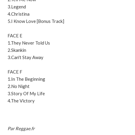
3.Legend
4.Christina
5.I Know Love [Bonus Track]
FACE E
1.They Never Told Us
2.Skankin
3.Can't Stay Away
FACE F
1.In The Beginning
2.No Night
3.Story Of My Life
4.The Victory
Par Reggae.fr