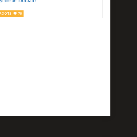
Le 4 Août 2026
ournée 100% Protoje
ROOTS
78
omment un riddim reggae est-il devenu un
ROOTS
39
ymne de football ?
Fantan Mojah est
écédé
REGGAE FRANÇAIS
67
orceau du jour : Aux Armes et cætera de Serge
ainsbourg
ROOTS
73
amian Marley à l'honneur sur Reggae.fr
ROOTS
10