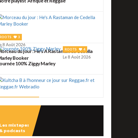
otre playlist 'Afrique et Reggae'
ROOTS
3
e 8 Août 2026
ROOTS
4
orceau du jour : He's A Rastaman de Cedella
Le 8 Août 2026
arley Booker
ournée 100% Ziggy Marley
REGGAE FRANÇAIS
2
e 7 Août 2026
ultcha B à l'honneur ce jour sur Reggae.fr et
eggae.fr Webradio
Les mixtapes
REGGAE FRANÇAIS
4
& podcasts
e 7 Août 2026