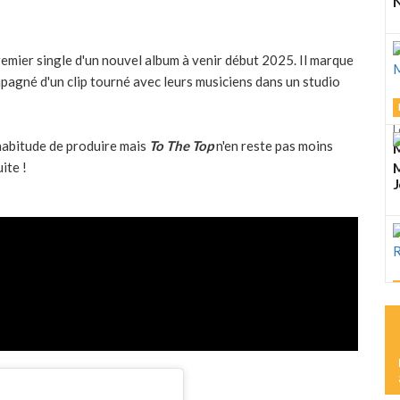
N
remier single d'un nouvel album à venir début 2025. Il marque
pagné d'un clip tourné avec leurs musiciens dans un studio
L
habitude de produire mais
To The Top
n'en reste pas moins
M
ite !
M
J
L
K
R
L