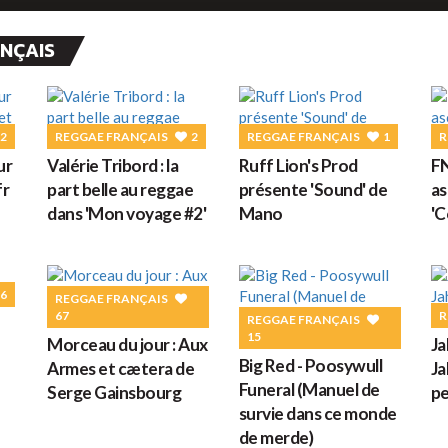
G
ANÇAIS
M
2
REGGAE FRANÇAIS
2
REGGAE FRANÇAIS
1
R
ur
Valérie Tribord : la
Ruff Lion's Prod
FN
fr
part belle au reggae
présente 'Sound' de
as
dans 'Mon voyage #2'
Mano
'C
H
6
REGGAE FRANÇAIS
67
R
REGGAE FRANÇAIS
L
15
Morceau du jour : Aux
Ja
s
Big Red - Poosywull
Armes et cætera de
Ja
Funeral (Manuel de
Serge Gainsbourg
pe
survie dans ce monde
de merde)