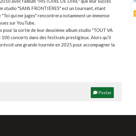
 en 2010 avec l'album "HISTOIRE DE DIRE" que leur succès
J
bum studio "SANS FRONTIÈRES" est un tournant, étant
e "Toi qui me juges" rencontrera notamment un immense
C
 vues sur YouTube.
h
 pour la sortie de leur deuxième album studio "TOUT VA
 100 concerts dans des festivals prestigieux. Alors qu’il
d
d prévoit une grande tournée en 2025 pour accompagner la
M
G
Poster
D