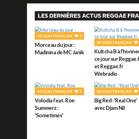
LES DERNIÈRES ACTUS REGGAE FR
REGGAE FRANÇAIS
4
REGGAE FRANÇAIS
Morceau du jour :
Kultcha B à l'honne
Madinina de MC Janik
ce jour sur Reggae.
et Reggae.fr
Webradio
REGGAE FRANÇAIS
3
REGGAE FRANÇAIS
Volodia feat. Roe
Big Red : 'Real One'
Summerz :
avec Djam Nil
'Sometimes'