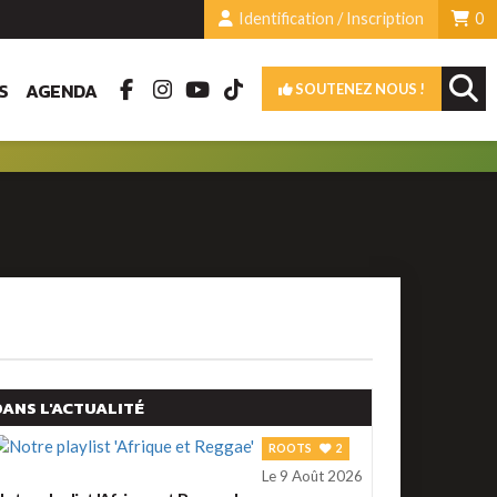
Identification / Inscription
0
S
AGENDA
SOUTENEZ NOUS !
DANS L'ACTUALITÉ
ROOTS
2
Le 9 Août 2026