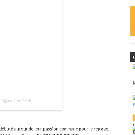
M
L
M
L
L
S
M
L
M
s
(@iwoksofficiel)
D
A
M
débuté autour de leur passion commune pour le reggae.
M