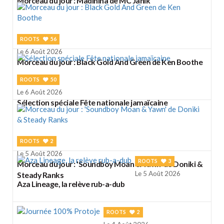
Morceau du jour : Madinina de MC Janik
ROOTS
56
Le 6 Août 2026
Morceau du jour : Black Gold And Green de Ken Boothe
ROOTS
50
Le 6 Août 2026
Sélection spéciale Fête nationale jamaïcaine
ROOTS
2
Le 5 Août 2026
ROOTS
3
Morceau du jour : 'Soundboy Moan & Yawn' de Doniki &
Le 5 Août 2026
Steady Ranks
Aza Lineage, la relève rub-a-dub
ROOTS
2