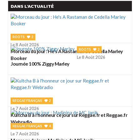
DANS L'ACTUALITÉ
ROOTS
2
Le 8 Août 2026
ROOTS
2
Morceau du jour : He's A Rastaman de Cedella Marley
Le 8 Août 2026
Booker
Journée 100% Ziggy Marley
REGGAE FRANÇAIS
2
Le 7 Août 2026
Kultcha B à l'honneur ce jour sur Reggae.fr et Reggae.fr
Webradio
REGGAE FRANÇAIS
4
Le 7 Août 2026