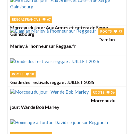
REGGAE FRANÇAIS
67
Morceau du jour : Aux Armes et cætera de Serge
ROOTS
73
Gainsbourg
Damian
Marley à l'honneur sur Reggae.fr
ROOTS
10
Guide des festivals reggae : JUILLET 2026
ROOTS
56
Morceau du
jour : War de Bob Marley