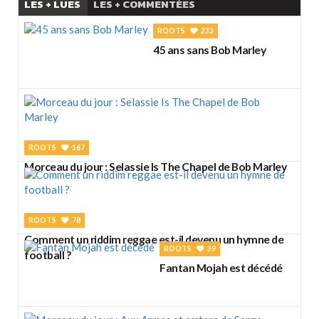
LES + LUES
LES + COMMENTÉES
ROOTS
233
45 ans sans Bob Marley
ROOTS
167
Morceau du jour : Selassie Is The Chapel de Bob Marley
ROOTS
78
Comment un riddim reggae est-il devenu un hymne de
ROOTS
39
football ?
Fantan Mojah est décédé