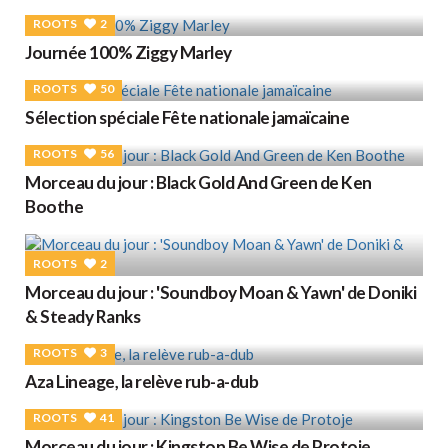
ROOTS
2
Journée 100% Ziggy Marley
ROOTS
50
Sélection spéciale Fête nationale jamaïcaine
ROOTS
56
Morceau du jour : Black Gold And Green de Ken
Boothe
ROOTS
2
Morceau du jour : 'Soundboy Moan & Yawn' de Doniki
& Steady Ranks
ROOTS
3
Aza Lineage, la relève rub-a-dub
ROOTS
41
Morceau du jour : Kingston Be Wise de Protoje