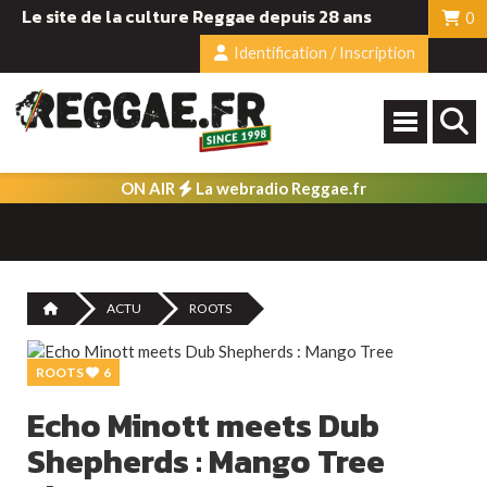
Le site de la culture Reggae depuis 28 ans
0
Identification / Inscription
ON AIR
La webradio Reggae.fr
ACTU
ROOTS
ROOTS
6
Echo Minott meets Dub
Shepherds : Mango Tree