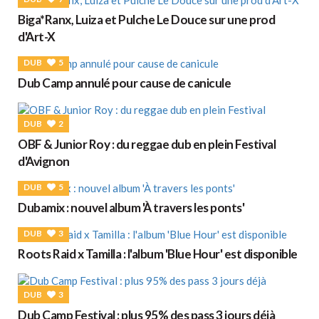
Biga*Ranx, Luiza et Pulche Le Douce sur une prod
d'Art-X
DUB
5
Dub Camp annulé pour cause de canicule
DUB
2
OBF & Junior Roy : du reggae dub en plein Festival
d'Avignon
DUB
5
Dubamix : nouvel album 'À travers les ponts'
DUB
3
Roots Raid x Tamilla : l'album 'Blue Hour' est disponible
DUB
3
Dub Camp Festival : plus 95% des pass 3 jours déjà