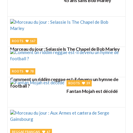
45 ans sans Bob Marley
ROOTS
167
Morceau du jour : Selassie Is The Chapel de Bob Marley
ROOTS
78
Comment un riddim reggae est-il devenu un hymne de
ROOTS
39
football ?
Fantan Mojah est décédé
REGGAE FRANÇAIS
67