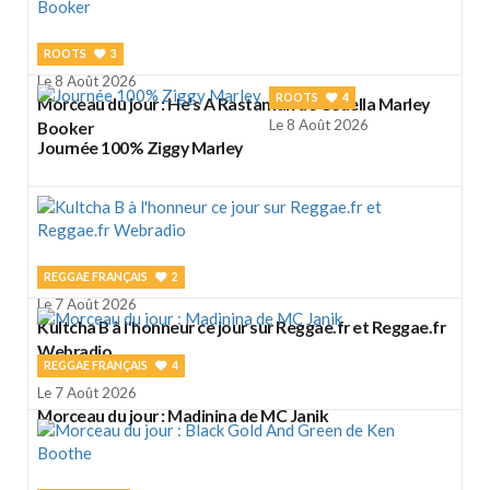
ROOTS
3
Le 8 Août 2026
ROOTS
4
Morceau du jour : He's A Rastaman de Cedella Marley
Le 8 Août 2026
Booker
Journée 100% Ziggy Marley
REGGAE FRANÇAIS
2
Le 7 Août 2026
Kultcha B à l'honneur ce jour sur Reggae.fr et Reggae.fr
Webradio
REGGAE FRANÇAIS
4
Le 7 Août 2026
Morceau du jour : Madinina de MC Janik