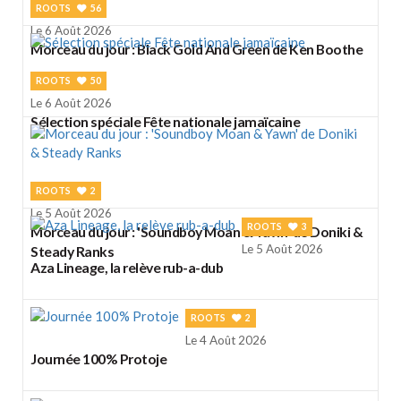
ROOTS
56
Le 6 Août 2026
Morceau du jour : Black Gold And Green de Ken Boothe
ROOTS
50
Le 6 Août 2026
Sélection spéciale Fête nationale jamaïcaine
ROOTS
2
Le 5 Août 2026
ROOTS
3
Morceau du jour : 'Soundboy Moan & Yawn' de Doniki &
Le 5 Août 2026
Steady Ranks
Aza Lineage, la relève rub-a-dub
ROOTS
2
Le 4 Août 2026
Journée 100% Protoje