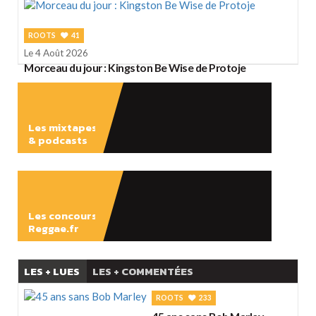
ROOTS
41
Le 4 Août 2026
Morceau du jour : Kingston Be Wise de Protoje
Les mixtapes
& podcasts
ÉCOUTER
Les concours
Reggae.fr
LES + LUES
LES + COMMENTÉES
ROOTS
233