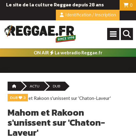
Le site de la culture Reggae depuis 28 ans
0
Identification / Inscription
ON AIR
La webradio Reggae.fr
ACTU
DUB
DUB
3
Mahom et Rakoon
s'unissent sur 'Chaton-
Laveur'