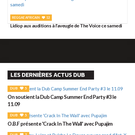
REGGAE AFRICAIN
12
Lidiop aux auditions à l'aveugle de The Voice ce samedi
LES DERNIÈRES ACTUS DUB
DUB
5
On soutient la Dub Camp Summer End Party #3 le
11.09
DUB
5
O.B.F présente 'Crack In The Wall' avec Pupajim
DUB
7