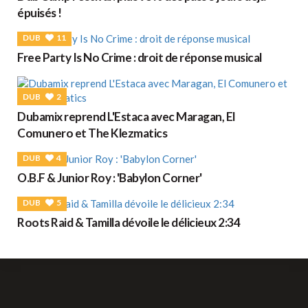
épuisés !
DUB
11
Free Party Is No Crime : droit de réponse musical
DUB
2
Dubamix reprend L'Estaca avec Maragan, El
Comunero et The Klezmatics
DUB
4
O.B.F & Junior Roy : 'Babylon Corner'
DUB
5
Roots Raid & Tamilla dévoile le délicieux 2:34