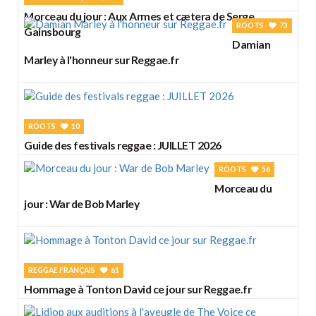
Morceau du jour : Aux Armes et cætera de Serge
ROOTS
73
Gainsbourg
Damian
Marley à l'honneur sur Reggae.fr
ROOTS
10
Guide des festivals reggae : JUILLET 2026
ROOTS
56
Morceau du
jour : War de Bob Marley
REGGAE FRANÇAIS
61
Hommage à Tonton David ce jour sur Reggae.fr