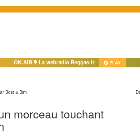
ON AIR
La webradio Reggae.fr
PLAY
Da
, un morceau touchant
m