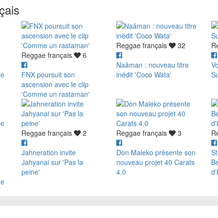
çais
Reggae français
32
R
Reggae français
6
Naâman : nouveau titre
Vo
te
FNX poursuit son
inédit 'Coco Wata'
S
ascension avec le clip
'Comme un rastaman'
Reggae français
2
Reggae français
3
R
Jahneration invite
Don Maleko présente son
St
Jahyanai sur 'Pas la
nouveau projet 40 Carats
B
peine'
4.0
d'
de