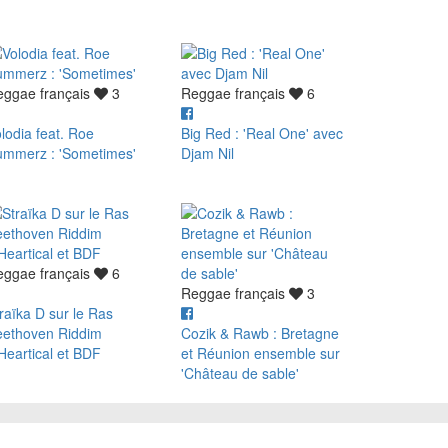
eggae français
3
Reggae français
6
lodia feat. Roe
Big Red : 'Real One' avec
ummerz : 'Sometimes'
Djam Nil
eggae français
6
Reggae français
3
raïka D sur le Ras
eethoven Riddim
Cozik & Rawb : Bretagne
Heartical et BDF
et Réunion ensemble sur
'Château de sable'