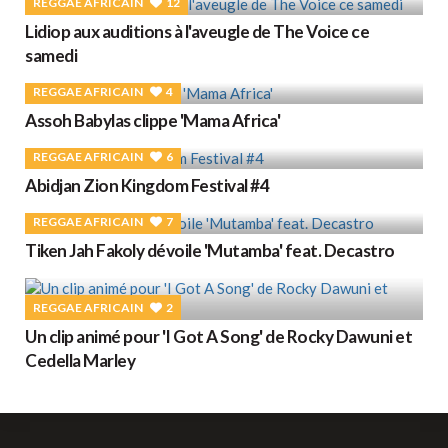
REGGAE AFRICAIN
12
Lidiop aux auditions à l'aveugle de The Voice ce
samedi
REGGAE AFRICAIN
4
Assoh Babylas clippe 'Mama Africa'
REGGAE AFRICAIN
6
Abidjan Zion Kingdom Festival #4
REGGAE AFRICAIN
7
Tiken Jah Fakoly dévoile 'Mutamba' feat. Decastro
REGGAE AFRICAIN
2
Un clip animé pour 'I Got A Song' de Rocky Dawuni et
Cedella Marley