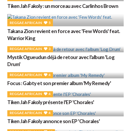
Tiken Jah Fakoly : un morceau avec Carlinhos Brown
REGGAE AFRICAIN
5
Takana Zion revient en force avec 'Few Words' feat.
Warrior King
REGGAE AFRICAIN
3
Mystik Ogueudun déjà de retour avec l'album 'Log
Drum'
REGGAE AFRICAIN
4
Focus : Gabty et son premier album 'My Remedy'
REGGAE AFRICAIN
4
Tiken Jah Fakoly présente l'EP 'Chorales'
REGGAE AFRICAIN
4
Tiken Jah Fakoly annonce son EP 'Chorales'