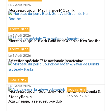
Le 7 Août 2026
Morceau du jour : Madinina de MC Janik
ROOTS
56
Le 6 Août 2026
Morceau du jour : Black Gold And Green de Ken Boothe
ROOTS
50
Le 6 Août 2026
Sélection spéciale Fête nationale jamaïcaine
ROOTS
2
Le 5 Août 2026
ROOTS
3
Morceau du jour : 'Soundboy Moan & Yawn' de Doniki &
Le 5 Août 2026
Steady Ranks
Aza Lineage, la relève rub-a-dub