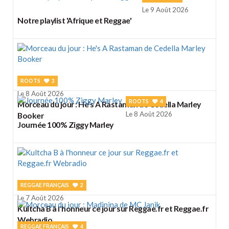
Le 9 Août 2026
Notre playlist 'Afrique et Reggae'
ROOTS
3
Le 8 Août 2026
ROOTS
4
Morceau du jour : He's A Rastaman de Cedella Marley
Le 8 Août 2026
Booker
Journée 100% Ziggy Marley
REGGAE FRANÇAIS
2
Le 7 Août 2026
Kultcha B à l'honneur ce jour sur Reggae.fr et Reggae.fr
Webradio
REGGAE FRANÇAIS
4