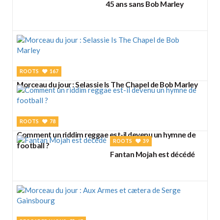
45 ans sans Bob Marley
ROOTS
167
Morceau du jour : Selassie Is The Chapel de Bob Marley
ROOTS
78
Comment un riddim reggae est-il devenu un hymne de
ROOTS
39
football ?
Fantan Mojah est décédé