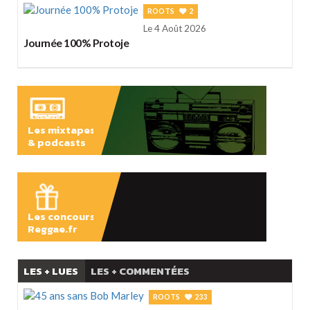
ROOTS
2
Le 4 Août 2026
Journée 100% Protoje
Les mixtapes
& podcasts
ÉCOUTER
Les concours
Reggae.fr
LES + LUES
LES + COMMENTÉES
ROOTS
233