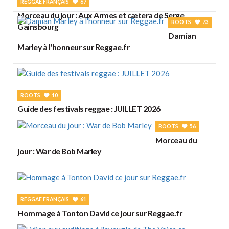
REGGAE FRANÇAIS
67
Morceau du jour : Aux Armes et cætera de Serge
ROOTS
73
Gainsbourg
Damian
Marley à l'honneur sur Reggae.fr
ROOTS
10
Guide des festivals reggae : JUILLET 2026
ROOTS
56
Morceau du
jour : War de Bob Marley
REGGAE FRANÇAIS
61
Hommage à Tonton David ce jour sur Reggae.fr