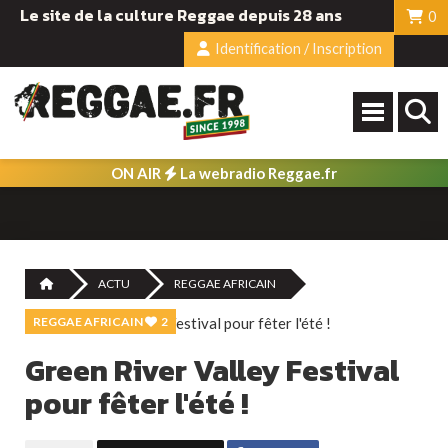
Le site de la culture Reggae depuis 28 ans
0
Identification / Inscription
ON AIR
La webradio Reggae.fr
ACTU
REGGAE AFRICAIN
REGGAE AFRICAIN
2
Green River Valley Festival
pour fêter l'été !