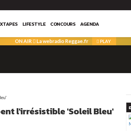
IXTAPES
LIFESTYLE
CONCOURS
AGENDA
ON AIR
La webradio Reggae.fr
PLAY
ent l'irrésistible 'Soleil Bleu'