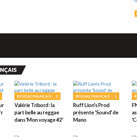
L
M
C
h
d
ANÇAIS
M
G
REGGAE FRANÇAIS
2
REGGAE FRANÇAIS
1
R
ur
Valérie Tribord : la
Ruff Lion's Prod
FN
D
fr
part belle au reggae
présente 'Sound' de
as
dans 'Mon voyage #2'
Mano
'C