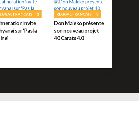
uide des festivals reggae : JUILLET 2026
EGGAE FRANÇAIS
2
REGGAE FRANÇAIS
3
hneration invite
Don Maleko présente
ROOTS
56
hyanai sur 'Pas la
son nouveau projet
orceau du jour : War de Bob Marley
ine'
40 Carats 4.0
REGGAE FRANÇAIS
61
ommage à Tonton David ce jour sur Reggae.fr
REGGAE AFRICAIN
12
idiop aux auditions à l'aveugle de The Voice ce
amedi