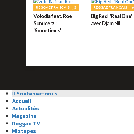
REGGAE FRANÇAIS
3
REGGAE FRANÇAIS
6
Volodia feat. Roe
Big Red : 'Real One'
Summerz :
avec Djam Nil
'Sometimes'
Soutenez-nous
Accueil
Actualités
Magazine
Reggae TV
Mixtapes