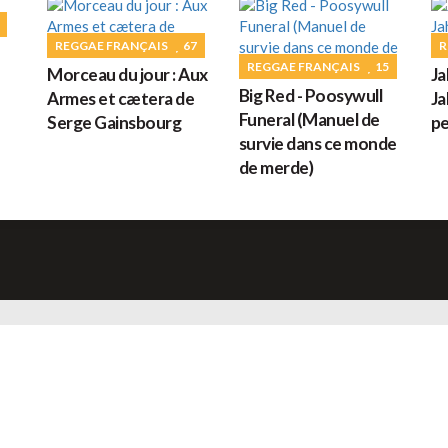
G
REGGAE FRANÇAIS
67
R
REGGAE FRANÇAIS
15
Morceau du jour : Aux
Ja
Big Red - Poosywull
Armes et cætera de
Ja
M
Funeral (Manuel de
Serge Gainsbourg
pe
survie dans ce monde
de merde)
H
L
s