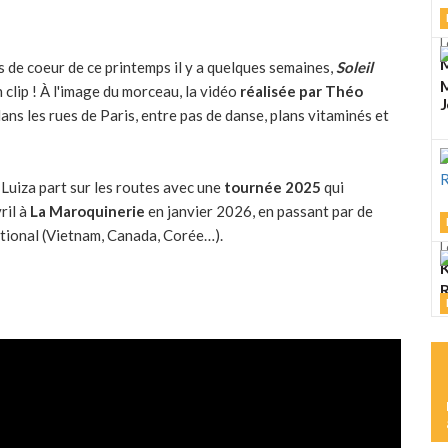
L
M
 de coeur de ce printemps il y a quelques semaines,
Soleil
M
 clip ! À l'image du morceau, la vidéo
réalisée par Théo
J
dans les rues de Paris, entre pas de danse, plans vitaminés et
Luiza part sur les routes avec une
tournée 2025
qui
ril à
La Maroquinerie
en janvier 2026, en passant par de
ational (Vietnam, Canada, Corée…).
L
K
R
L
M