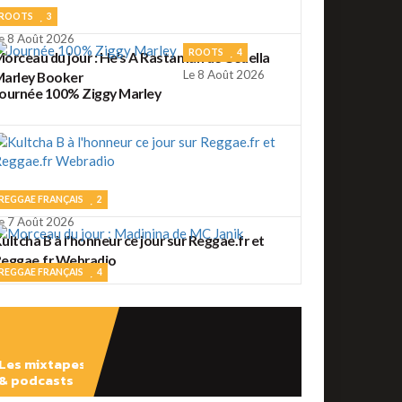
ROOTS
3
e 8 Août 2026
ROOTS
4
orceau du jour : He's A Rastaman de Cedella
Le 8 Août 2026
arley Booker
ournée 100% Ziggy Marley
REGGAE FRANÇAIS
2
e 7 Août 2026
ultcha B à l'honneur ce jour sur Reggae.fr et
eggae.fr Webradio
REGGAE FRANÇAIS
4
e 7 Août 2026
orceau du jour : Madinina de MC Janik
Les mixtapes
& podcasts
ROOTS
56