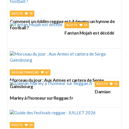
ROOTS
78
Comment un riddim reggae est-il devenu un hymne de
ROOTS
39
football ?
Fantan Mojah est décédé
REGGAE FRANÇAIS
67
Morceau du jour : Aux Armes et cætera de Serge
ROOTS
73
Gainsbourg
Damian
Marley à l'honneur sur Reggae.fr
ROOTS
10