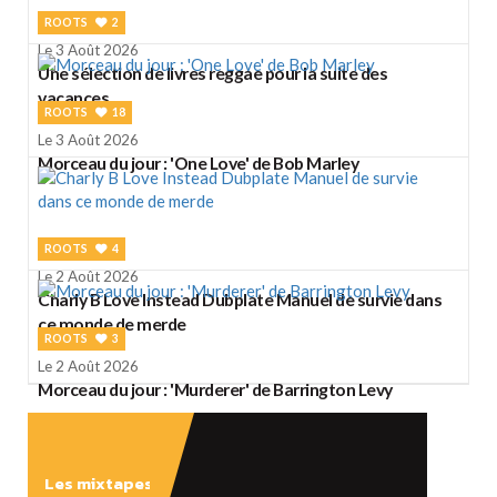
ROOTS
2
Le 3 Août 2026
Une sélection de livres reggae pour la suite des
vacances
ROOTS
18
Le 3 Août 2026
Morceau du jour : 'One Love' de Bob Marley
ROOTS
4
Le 2 Août 2026
Charly B Love Instead Dubplate Manuel de survie dans
ce monde de merde
ROOTS
3
Le 2 Août 2026
Morceau du jour : 'Murderer' de Barrington Levy
Les mixtapes