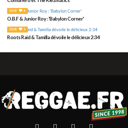
Comunero et The Klezmatics
DUB
4
O.B.F & Junior Roy : 'Babylon Corner'
DUB
5
Roots Raid & Tamilla dévoile le délicieux 2:34