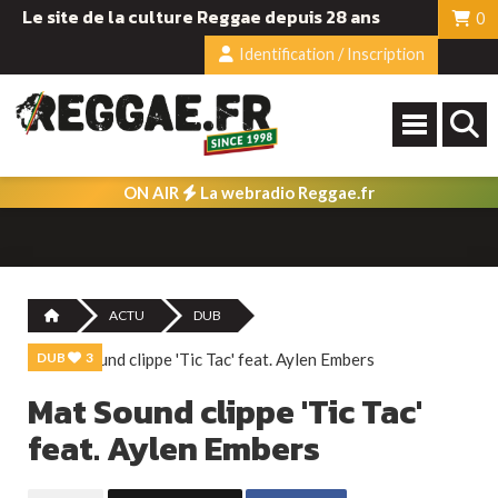
Le site de la culture Reggae depuis 28 ans
0
Identification / Inscription
ON AIR
La webradio Reggae.fr
ACTU
DUB
DUB
3
Mat Sound clippe 'Tic Tac'
feat. Aylen Embers