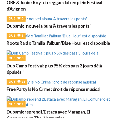
OBF & Junior Roy : du reggae dub en plein Festival
d'Avignon
DUB
5
Dubamix : nouvel album 'À travers les ponts'
DUB
3
Roots Raid x Tamilla : l'album 'Blue Hour' est disponible
DUB
3
Dub Camp Festival : plus 95% des pass 3 jours déjà
épuisés !
DUB
11
Free Party Is No Crime : droit de réponse musical
DUB
2
Dubamix reprend L'Estaca avec Maragan, El