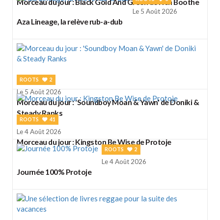
Morceau du jour : Black Gold And Green de Ken Boothe
Le 5 Août 2026
Aza Lineage, la relève rub-a-dub
ROOTS
2
Le 5 Août 2026
Morceau du jour : 'Soundboy Moan & Yawn' de Doniki &
Steady Ranks
ROOTS
41
Le 4 Août 2026
Morceau du jour : Kingston Be Wise de Protoje
ROOTS
2
Le 4 Août 2026
Journée 100% Protoje