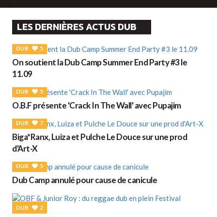
LES DERNIÈRES ACTUS DUB
DUB
5
On soutient la Dub Camp Summer End Party #3 le
11.09
DUB
5
O.B.F présente 'Crack In The Wall' avec Pupajim
DUB
7
Biga*Ranx, Luiza et Pulche Le Douce sur une prod
d'Art-X
DUB
5
Dub Camp annulé pour cause de canicule
DUB
2