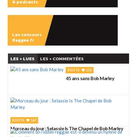
& podcasts
ÉCOUTER
Les concours
Reggae.fr
LES + LUES
LES + COMMENTÉES
ROOTS
233
45 ans sans Bob Marley
ROOTS
167
Morceau du jour : Selassie Is The Chapel de Bob Marley